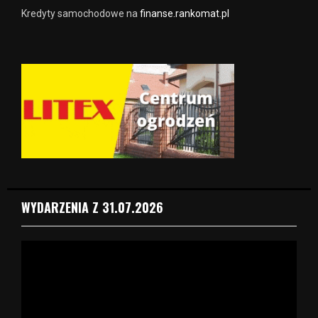
Kredyty samochodowe na
finanse.rankomat.pl
WYDARZENIA Z 31.07.2026
O
d
t
w
a