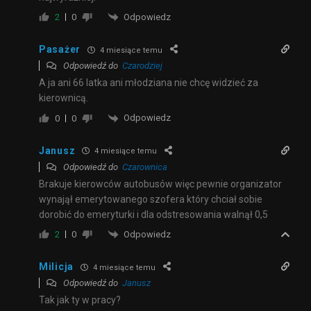
Odpowiedz
2
0
Pasażer
4 miesiące temu
Odpowiedź do
Czarodziej
A ja ani 66 latka ani młodziana nie chcę widzieć za
kierownicą.
Odpowiedz
0
0
Janusz
4 miesiące temu
Odpowiedź do
Czarownica
Brakuje kierowców autobusów więc pewnie organizator
wynajął emerytowanego szofera który chciał sobie
dorobić do emeryturki i dla odstresowania walnął 0,5
Odpowiedz
2
0
Milicja
4 miesiące temu
Odpowiedź do
Janusz
Tak jak ty w pracy?