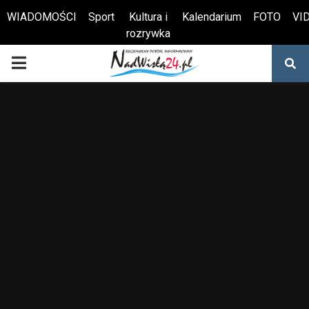
WIADOMOŚCI
Sport
Kultura i
Kalendarium
FOTO
VI
rozrywka
Otwórz pasek narzędzi
PRIMARY
MENU