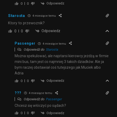
Odpowiedz
0
0
Starosta
4 miesiące temu
Ktory to przewoznik?
Odpowiedz
0
0
Passenger
4 miesiące temu
Odpowiedź do
Starosta
Można spekulować, ale najstarsi kierowcy jeżdżą w firmie
mini bus, tam jest co najmniej 3 takich dziadków. Ale ja
bym raczej obstawiał coś tutejszego jak Muciek albo
Adria
Odpowiedz
0
0
???
4 miesiące temu
Odpowiedź do
Passenger
Chcesz się włóczyć po sądach?
Odpowiedz
0
0