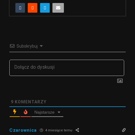
Subskrybuj
9
KOMENTARZY
Najstarsze
Czarownica
4 miesiące temu