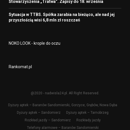
Stowarzyszenia „Tratwa”. Zapisy do 18. września
Sytuacja w TTBS. Spółka zarabia na bieżąco, ale nad jej
przyszłością wisi 6,8 mln zł roszczeń
NOKO LOOK - krople do oczu
Rankomat.pl
@2020 - nadwisla24.pl. All Right Reserved.
Dyżury aptek – Baranów Sandomierski, Gorzyce, Grębów, Nowa Dęba
Dyżury aptek – Sandomierz
Dyżury aptek – Tarnobrzeg
Rozkład jazdy – Sandomierz
Rozkłady jazdy
Telefony alarmowe – Baranów Sandomierski