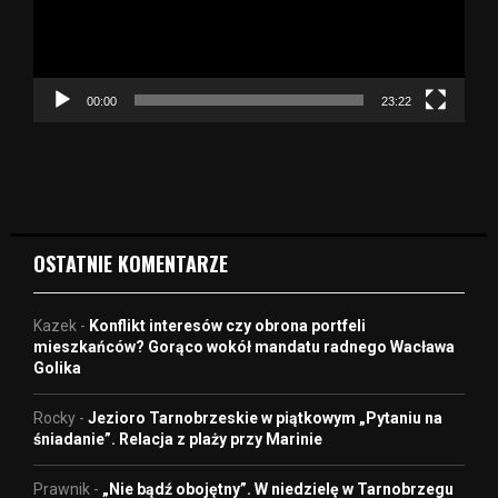
r
z
a
c
z
00:00
23:22
v
i
d
e
o
OSTATNIE KOMENTARZE
Kazek
-
Konflikt interesów czy obrona portfeli
mieszkańców? Gorąco wokół mandatu radnego Wacława
Golika
Rocky
-
Jezioro Tarnobrzeskie w piątkowym „Pytaniu na
śniadanie”. Relacja z plaży przy Marinie
Prawnik
-
„Nie bądź obojętny”. W niedzielę w Tarnobrzegu