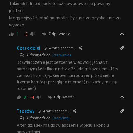
Takie 66 letnie dziadki to już zawodowo nie powinny
jeździć.
Mogą najwyżej latać na miotle. Byle nie za szybko i nie za
wysoko.
Odpowiedz
1
-5
Czarodziej
4 miesiące temu
Odpowiedź do
Czarownica
Doświadczenie jest bezcenne wiec wolę jechać z
namolnym 66 latkiem niż z z 25 letnim kozakiem który
zamiast trzymając kierownice i potrzeć przed siebie
trzyma komórę i przegląda internet.( nie każdy ma się
rozumieć)
Odpowiedz
8
-4
Trzeźwy
4 miesiące temu
Odpowiedź do
Czarodziej
A ten dziadek ma doświadczenie w piciu alkoholu
najwyraźniej.