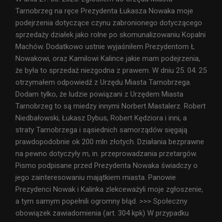
Tarnobrzeg na ręce Prezydenta Łukasza Nowaka moje
podejrzenia dotyczące czynu zabronionego dotyczącego
sprzedaży działek jako rolne po skomunalizowaniu Kopalni
Machów. Dodatkowo ustnie wyjaśniłem Prezydentom Ł
Nowakowi, oraz Kamilowi Kalince jakie mam podejrzenia,
że była to sprzedaż niezgodna z prawem. W dniu 25. 04. 25
otrzymałem odpowiedź z Urzędu Miasta Tarnobrzega.
Dodam tylko, że ludzie powiązani z Urzędem Miasta
Tarnobrzeg to są miedzy innymi Norbert Mastalerz. Robert
Niedbałowski, Łukasz Dybus, Robert Kędziora i inni, a
straty Tarnobrzega i sąsiednich samorządów sięgają
prawdopodobnie ok 200 mln złotych. Działania bezprawne
na pewno dotyczyły m, in. przeprowadzania przetargów.
Pismo podpisane przed Prezydenta Nowaka świadczy o
jego zainteresowaniu majątkiem miasta. Panowie
Prezydenci Nowak i Kalinka zlekceważyli moje zgłoszenie,
a tym samym popełnili ogromny błąd. >>> Społeczny
obowiązek zawiadomienia (art. 304 kpk) W przypadku