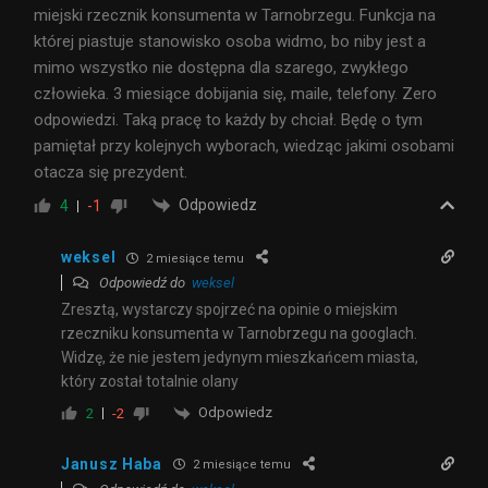
miejski rzecznik konsumenta w Tarnobrzegu. Funkcja na
której piastuje stanowisko osoba widmo, bo niby jest a
mimo wszystko nie dostępna dla szarego, zwykłego
człowieka. 3 miesiące dobijania się, maile, telefony. Zero
odpowiedzi. Taką pracę to każdy by chciał. Będę o tym
pamiętał przy kolejnych wyborach, wiedząc jakimi osobami
otacza się prezydent.
Odpowiedz
4
-1
weksel
2 miesiące temu
Odpowiedź do
weksel
Zresztą, wystarczy spojrzeć na opinie o miejskim
rzeczniku konsumenta w Tarnobrzegu na googlach.
Widzę, że nie jestem jedynym mieszkańcem miasta,
który został totalnie olany
Odpowiedz
2
-2
Janusz Haba
2 miesiące temu