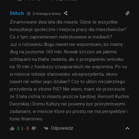
Stitch
2 miesiące temu
Zmarnowane dwa lata dla miasta. Gdzie te wszystkie
konsultacje społeczne i miejsca pracy dla mieszkańców?
Co z tym zapewnienem niebrylowania w mediach?
Juz o rolowaniu dlugu nawet nie wspominam, bo mamy
dlug na poziomie 160 mln. Nowak szczyci sie jakimis
ochlapami na błahe zadania, ale o przegapieniu wniosku
na 70 mln z funduszy szwajcarskich nie wspomina. Po co
w miescie istnieje stanowisko wiceprezydenta, skoro
nawet nie widac jego dzialan? Czy to uklon niezaleznego
prezydenta w strone PiS? Nie wiem, mam zle przeczucie
ze 3 lata cofna to miasto jeszcze bardziej. Remont Kuchni
Dworskiej i Domu Kultury nie powinny byc priorytetowymi
zadaniami, w miescie ktore po prostu nie ma perspektyw i
tonie finansowo.
Odpowiedz
8
-3