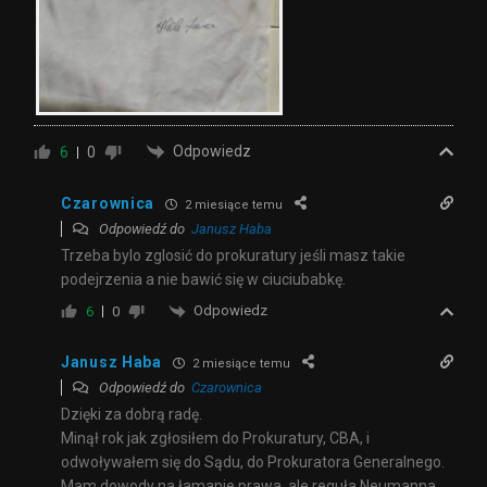
Odpowiedz
6
0
Czarownica
2 miesiące temu
Odpowiedź do
Janusz Haba
Trzeba bylo zglosić do prokuratury jeśli masz takie
podejrzenia a nie bawić się w ciuciubabkę.
Odpowiedz
6
0
Janusz Haba
2 miesiące temu
Odpowiedź do
Czarownica
Dzięki za dobrą radę.
Minął rok jak zgłosiłem do Prokuratury, CBA, i
odwoływałem się do Sądu, do Prokuratora Generalnego.
Mam dowody na łamanie prawa, ale reguła Neumanna