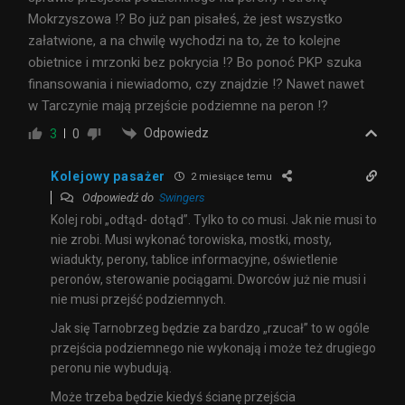
Mokrzyszowa !? Bo już pan pisałeś, że jest wszystko
załatwione, a na chwilę wychodzi na to, że to kolejne
obietnice i mrzonki bez pokrycia !? Bo ponoć PKP szuka
finansowania i niewiadomo, czy znajdzie !? Nawet nawet
w Tarczynie mają przejście podziemne na peron !?
Odpowiedz
3
0
Kolejowy pasażer
2 miesiące temu
Odpowiedź do
Swingers
Kolej robi „odtąd- dotąd”. Tylko to co musi. Jak nie musi to
nie zrobi. Musi wykonać torowiska, mostki, mosty,
wiadukty, perony, tablice informacyjne, oświetlenie
peronów, sterowanie pociągami. Dworców już nie musi i
nie musi przejść podziemnych.
Jak się Tarnobrzeg będzie za bardzo „rzucał” to w ogóle
przejścia podziemnego nie wykonają i może też drugiego
peronu nie wybudują.
Może trzeba będzie kiedyś ścianę przejścia