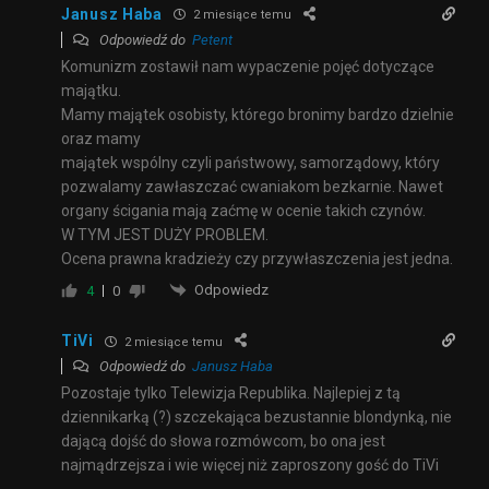
Janusz Haba
2 miesiące temu
Odpowiedź do
Petent
Komunizm zostawił nam wypaczenie pojęć dotyczące
majątku.
Mamy majątek osobisty, którego bronimy bardzo dzielnie
oraz mamy
majątek wspólny czyli państwowy, samorządowy, który
pozwalamy zawłaszczać cwaniakom bezkarnie. Nawet
organy ścigania mają zaćmę w ocenie takich czynów.
W TYM JEST DUŻY PROBLEM.
Ocena prawna kradzieży czy przywłaszczenia jest jedna.
Odpowiedz
4
0
TiVi
2 miesiące temu
Odpowiedź do
Janusz Haba
Pozostaje tylko Telewizja Republika. Najlepiej z tą
dziennikarką (?) szczekająca bezustannie blondynką, nie
dającą dojść do słowa rozmówcom, bo ona jest
najmądrzejsza i wie więcej niż zaproszony gość do TiVi