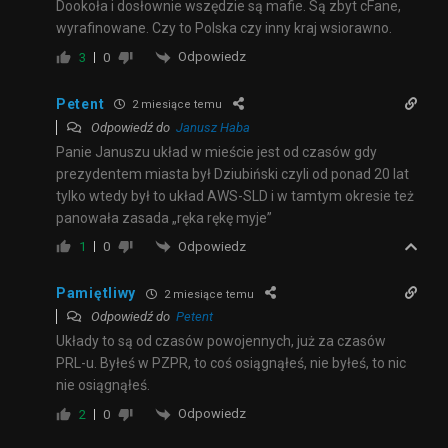
Dookoła i dosłownie wszędzie są mafie.
Są zbyt cFane,
wyrafinowane.
Czy to Polska czy inny kraj wsiorawno.
Odpowiedz
3
0
Petent
2 miesiące temu
Odpowiedź do
Janusz Haba
Panie Januszu układ w mieście jest od czasów gdy
prezydentem miasta był Dziubiński czyli od ponad 20 lat
tylko wtedy był to układ AWS-SLD i w tamtym okresie też
panowała zasada „ręka rękę myje”
Odpowiedz
1
0
Pamiętliwy
2 miesiące temu
Odpowiedź do
Petent
Układy to są od czasów powojennych, już za czasów
PRL-u. Byłeś w PZPR, to coś osiągnąłeś, nie byłeś, to nic
nie osiągnąłeś.
Odpowiedz
2
0