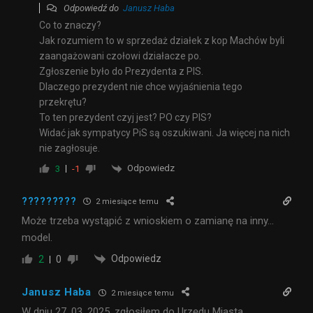
Odpowiedź do
Janusz Haba
Co to znaczy?
Jak rozumiem to w sprzedaż działek z kop Machów byli
zaangażowani czołowi działacze po.
Zgłoszenie było do Prezydenta z PIS.
Dlaczego prezydent nie chce wyjaśnienia tego
przekrętu?
To ten prezydent czyj jest? PO czy PIS?
Widać jak sympatycy PiS są oszukiwani. Ja więcej na nich
nie zagłosuje.
Odpowiedz
3
-1
?????????
2 miesiące temu
Może trzeba wystąpić z wnioskiem o zamianę na inny…
model.
Odpowiedz
2
0
Janusz Haba
2 miesiące temu
W dniu 27. 03. 2025. zgłosiłem do Urzędu Miasta