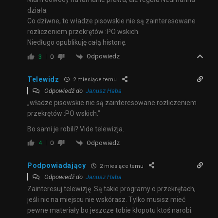
działa.
Co dziwne, to władze pisowskie nie są zainteresowane
rozliczeniem przekrętów :PO wskich.
Niedługo opublikuję całą historię.
Odpowiedz
3
0
Telewidz
2 miesiące temu
Odpowiedź do
Janusz Haba
„władze pisowskie nie są zainteresowane rozliczeniem
przekrętów :PO wskich.”
Bo sami je robili? Vide telewizja.
Odpowiedz
4
0
Podpowiadający
2 miesiące temu
Odpowiedź do
Janusz Haba
Zainteresuj telewizję. Są takie programy o przekrętach,
jeśli nic na miejscu nie wskórasz. Tylko musisz mieć
pewne materiały bo jeszcze tobie kłopotu ktoś narobi.