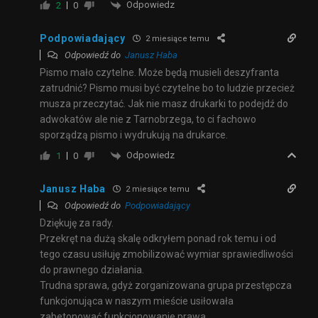
Odpowiedz
2
0
Podpowiadający
2 miesiące temu
Odpowiedź do
Janusz Haba
Pismo mało czytelne. Może będą musieli deszyfranta
zatrudnić? Pismo musi być czytelne bo to ludzie przecież
musza przeczytać. Jak nie masz drukarki to podejdź do
adwokatów ale nie z Tarnobrzega, to ci fachowo
sporządzą pismo i wydrukują na drukarce.
Odpowiedz
1
0
Janusz Haba
2 miesiące temu
Odpowiedź do
Podpowiadający
Dziękuję za rady.
Przekręt na dużą skalę odkryłem ponad rok temu i od
tego czasu usiłuję zmobilizować wymiar sprawiedliwości
do prawnego działania.
Trudna sprawa, gdyż zorganizowana grupa przestępcza
funkcjonująca w naszym mieście usiłowała
zabetonować funkcjonowanie prawa.