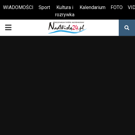
WIADOMOŚCI
Sport
Kultura i
Kalendarium
FOTO
VI
rozrywka
Otwórz pasek narzędzi
PRIMARY
MENU