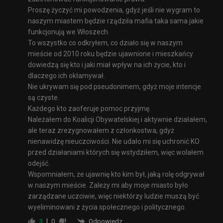
Proszę życzyć mi powodzenia, gdyż jeśli nie wygram to
naszym miastem będzie rządziła mafia taka sama jakie
funkcjonują we Włoszech.
To wszystko co odkryłem, co działo się w naszym
mieście od 2010 roku będzie ujawnione i mieszkańcy
dowiedzą się kto i jaki miał wpływ na ich życie, kto i
dlaczego ich okłamywał.
Nie ukrywam się pod pseudonimem, gdyż moje intencje
są czyste.
Każdego kto zaoferuje pomoc przyjmę.
Należałem do Koalicji Obywatelskiej i aktywnie działałem,
ale teraz zrezygnowałem z członkostwa, gdyż
nienawidzę nieuczciwości. Nie udało mi się uchronić KO
przed działaniami których się wstydziłem, więc wolałem
odejść.
Wspomniałem, że ujawnię kto kim był, jaką rolę odgrywał
w naszym mieście. Zależy mi aby moje miasto było
zarządzane uczciwie, więc niektórzy ludzie muszą być
wyeliminowani z życia społecznego i politycznego.
Odpowiedz
3
0