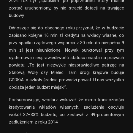
2024 rok był „spadkiem” po poprzedniku, który musiał
zostać uruchomiony, by nie stracić dotacji na trwające
budowy.
Odnosząc się do obecnego roku przyznał, że w budżecie
zapisano kolejne 16 mln zł kredytu na wkłady własne, co
przy spadku rządowego wsparcia z 30 mln do niespełna 9
mln zł jest nieuniknione. Nowak punktował przy tym
systemową niesprawiedliwość statusu miasta na prawach
powiatu: „To jest niezwykle niesprawiedliwe patrząc na
Stalową Wolę czy Mielec. Tam drogi krajowe buduje
GDDKiA, a szkoły średnie prowadzi powiat. U nas wszystko
obciąża jeden budżet miejski”.
Podsumowując, włodarz wskazał, że mimo konieczności
kredytowania wkładów własnych, zadłużenie oscyluje
wokół 32–33% budżetu, co zestawił z 49-procentowym
zadłużeniem z roku 2014.