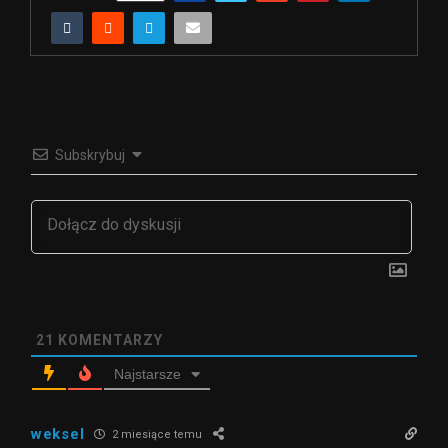
Subskrybuj
21
KOMENTARZY
Najstarsze
weksel
2 miesiące temu