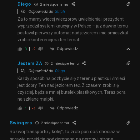
Diego
2 miesiące temu
Odpowiedź do
Stitch
Za to mamy wiecej wieczorow uwielbienia i prezydent
wyprzedzil system kaucyjny w Polsce – juz dawno temu
postawil pierwszy automat nad jeziorem i nie omieszkal
zrobic konferencji na ten temat
Odpowiedz
3
-2
Jestem ZA
2 miesiące temu
Odpowiedź do
Diego
Każdy sposób na pozbycie się z terenu plastiku i śmieci
jest dobry. Ten nad jeziorem też. Z czasem zrobi się
czyściej, będzie mniej butelek plastikowych. Teraz pora
na szklane małpki.
Odpowiedz
1
-1
Swingers
2 miesiące temu
Rozwój transportu „ kolej”, to zrób pan coś chociaż w
sprawie przejścia podziemnego na perony i stronę