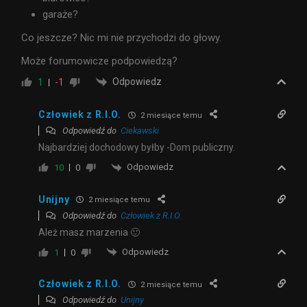
garaże?
Co jeszcze? Nic mi nie przychodzi do głowy.
Może forumowicze podpowiedzą?
Odpowiedz
1
-1
Człowiek z R.I.O.
2 miesiące temu
Odpowiedź do
Ciekawski
Najbardziej dochodowy byłby -Dom publiczny.
Odpowiedz
10
0
Unijny
2 miesiące temu
Odpowiedź do
Człowiek z R.I.O.
Ależ masz marzenia 🙂
Odpowiedz
1
0
Człowiek z R.I.O.
2 miesiące temu
Odpowiedź do
Unijny