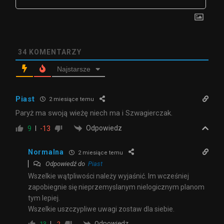
34
KOMENTARZY
Najstarsze
Piast
2 miesiące temu
Paryż ma swoją wieżę niech ma i Szwagierczak.
Odpowiedz
9
-13
Normalna
2 miesiące temu
Odpowiedź do
Piast
Wszelkie wątpliwości należy wyjaśnić. Im wcześniej
zapobiegnie się nieprzemyslanym nielogicznym planom
tym lepiej.
Wszelkie uszczypliwe uwagi zostaw dla siebie.
Odpowiedz
13
-2