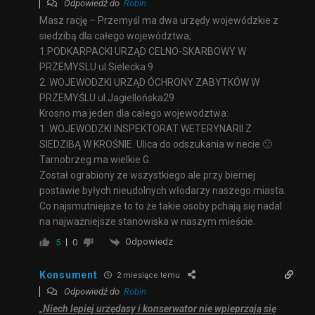
Odpowiedź do
Robìn
Masz rację – Przemyśl ma dwa urzędy wojewódzkie z
siedzibą dla całego województwa;
1.PODKARPACKI URZĄD CELNO-SKARBOWY W
PRZEMYSLU ul.Sielecka 9
2. WOJEWODZKI URZĄD ÓCHRONY ZABYTKÓW W
PRZEMYŚLU ul.Jagiellońska29
Krosno ma jeden dla całego wojewodztwa:
1. WOJEWODZKI INSPEKTORAT WETERYNARII Z
SIEDZIBĄ W KROŚNIE. Ulica do odszukania w necie 🙂
Tarnobrzeg ma wielkie G.
Został ograbiony ze wszystkiego ale przy biernej
postawie byłych nieudolnych włodarzy naszego miasta.
Co najsmutniejsze to to że takie osoby pchają się nadal
na najważniejsze stanowiska w naszym mieście.
Odpowiedz
5
0
Konsument
2 miesiące temu
Odpowiedź do
Robìn
„Niech lepiej urzędasy i konserwator nie wpieprzają się