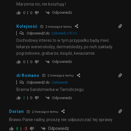
Marzenia nic, nie kosztują.!
Odpowiedz
0
0
Kolejność
2 miesiące temu
Odpowiedź do
Człowiek z R.I.O.
Dochodowy interes to w tym przypadku będą mieć
lekarze wenerolodzy, dermatolodzy, po nich
zakłady
pogrzebowe,
grabarze, ksiądz, kwiaciarnie.
Odpowiedz
0
0
di Romano
2 miesiące temu
Odpowiedź do
Ciekawski
Brama Sandomierka w Tarnobrzegu
Odpowiedz
2
0
Dorian
2 miesiące temu
Brawo Panie radny, proszę nie odpuszczać tej sprawy
Odpowiedz
8
-3