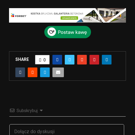
SHARE
0
Subskrybuj