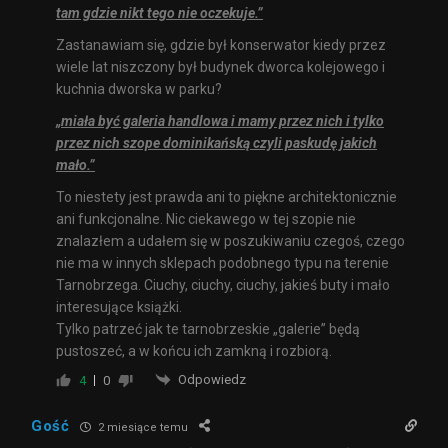
tam gdzie nikt tego nie oczekuje.”
Zastanawiam się, gdzie był konserwator kiedy przez
wiele lat niszczony był budynek dworca kolejowego i
kuchnia dworska w parku?
„miała być galeria handlowa i mamy przez nich i tylko
przez nich szope dominikańską czyli paskudę jakich
mało.”
To niestety jest prawda ani to piękne architektonicznie
ani funkcjonalne. Nic ciekawego w tej szopie nie
znalazłem a udałem się w poszukiwaniu czegoś, czego
nie ma w innych sklepach podobnego typu na terenie
Tarnobrzega. Ciuchy, ciuchy, ciuchy, jakieś buty i mało
interesujące książki.
Tylko patrzeć jak te tarnobrzeskie „galerie” będą
pustoszeć, a w końcu ich zamkną i rozbiorą.
Odpowiedz
4
0
Gość
2 miesiące temu