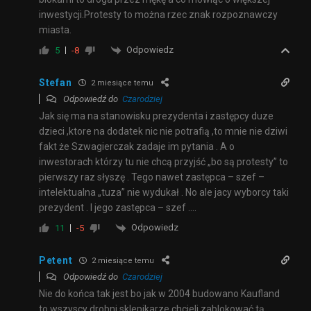
inwestycji.Protesty to można rzec znak rozpoznawczy
miasta.
Odpowiedz
5
-8
Stefan
2 miesiące temu
Odpowiedź do
Czarodziej
Jak się ma na stanowisku prezydenta i zastępcy duze
dzieci ,ktore na dodatek nic nie potrafią ,to mnie nie dziwi
fakt że Szwagierczak zadaje im pytania . A o
inwestorach którzy tu nie chcą przyjść „bo są protesty” to
pierwszy raz słyszę . Tego nawet zastępca – szef –
intelektualna „tuza” nie wydukał . No ale jacy wyborcy taki
prezydent . I jego zastępca – szef ….
Odpowiedz
11
-5
Petent
2 miesiące temu
Odpowiedź do
Czarodziej
Nie do końca tak jest bo jak w 2004 budowano Kaufland
to wszyscy drobni sklepikarze chcieli zablokować tą