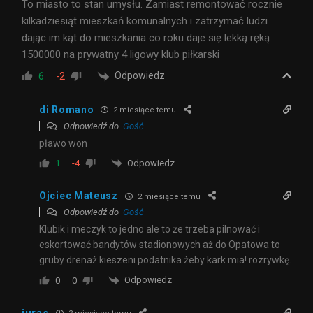
To miasto to stan umysłu. Zamiast remontować rocznie
kilkadziesiąt mieszkań komunalnych i zatrzymać ludzi
dając im kąt do mieszkania co roku daje się lekką ręką
1500000 na prywatny 4 ligowy klub piłkarski
Odpowiedz
6
-2
di Romano
2 miesiące temu
Odpowiedź do
Gość
pławo won
Odpowiedz
1
-4
Ojciec Mateusz
2 miesiące temu
Odpowiedź do
Gość
Klubik i meczyk to jedno ale to że trzeba pilnować i
eskortować bandytów stadionowych aż do Opatowa to
gruby drenaż kieszeni podatnika żeby kark mia! rozrywkę.
Odpowiedz
0
0
juras