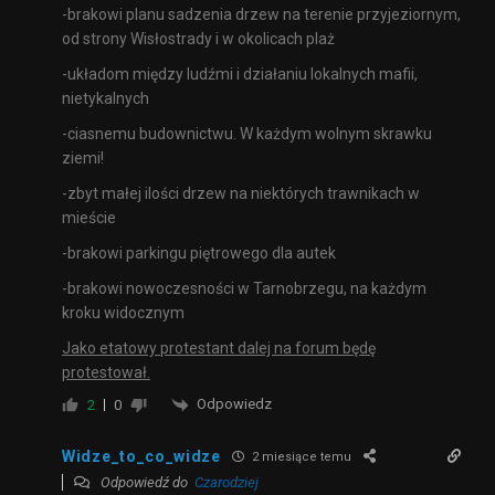
-brakowi planu sadzenia drzew na terenie przyjeziornym,
od strony Wisłostrady i w okolicach plaż
-układom między ludźmi i działaniu lokalnych mafii,
nietykalnych
-ciasnemu budownictwu. W każdym wolnym skrawku
ziemi!
-zbyt małej ilości drzew na niektórych trawnikach w
mieście
-brakowi parkingu piętrowego dla autek
-brakowi nowoczesności w Tarnobrzegu, na każdym
kroku widocznym
Jako etatowy protestant dalej na forum będę
protestował.
Odpowiedz
2
0
Widze_to_co_widze
2 miesiące temu
Odpowiedź do
Czarodziej