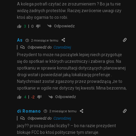
A kolega potrafi czytać ze zrozumieniem ? Bo ja tu nie
widzę żadnych protestów. Raczej zwrócenie uwagi czy
ktoś aby ogarnia to co robi.
Odpowiedz
3
0
As
2 miesiące temu
Odpowiedź do
Czarodziej
Prezydent to może na początek lepiej niech przygotuje
się do spotkań w których uczestniczy i zabiera głos. Na
spotkaniu w sprawie konsultacji dotyczących planowanej
drogi wstał i powiedział jaką lokalizację preferuje .
Natychmiast został zgaszony przez prowadzącą ,że to
spotkanie w ogóle nie dotyczy tej kwestii. Mina bezcenna,
Odpowiedz
4
-2
di Romano
2 miesiące temu
Odpowiedź do
Czarodziej
jacy?? proszę podać liczby? – bo na razie prezydent
blokuje FCC bo ktoś politycznie tym steruje.