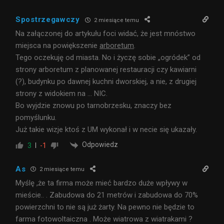
Spostrzegawczy
2 miesiące temu
Na załączonej do artykułu foci widać, że jest mnóstwo
miejsca na powiększenie
arboretum
.
Tego oczekuję od miasta. No i życzę sobie „ogródek”
od
strony arboretum
z planowanej restauracji czy kawiarni
(?), budynku po dawnej kuchni dworskiej, a nie, z drugiej
strony z widokiem na … NIC.
Bo wyjdzie znowu
po tarnobrzesku, znaczy bez
pomyślunku.
Już takie wizje ktoś z UM wykonał i w necie się ukazały.
Odpowiedz
3
-1
As
2 miesiące temu
Myślę ,że ta firma może mieć bardzo duże wpływy w
mieście.. . Zabudowa do 21 metrów i zabudowa do 70%
powierzchni to nie są już żarty. Na pewno nie będzie to
farma fotowoltaiczna . Może wiatrowa z wiatrakami ?