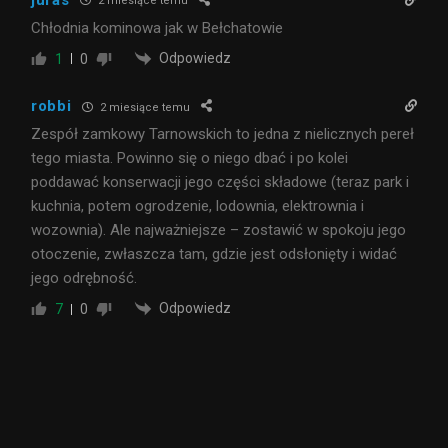
2 miesiące temu
Chłodnia kominowa jak w Bełchatowie
Odpowiedz
1
0
robbi
2 miesiące temu
Zespół zamkowy Tarnowskich to jedna z nielicznych pereł
tego miasta. Powinno się o niego dbać i po kolei
poddawać konserwacji jego części składowe (teraz park i
kuchnia, potem ogrodzenie, lodownia, elektrownia i
wozownia). Ale najważniejsze – zostawić w spokoju jego
otoczenie, zwłaszcza tam, gdzie jest odsłonięty i widać
jego odrębność.
Odpowiedz
7
0