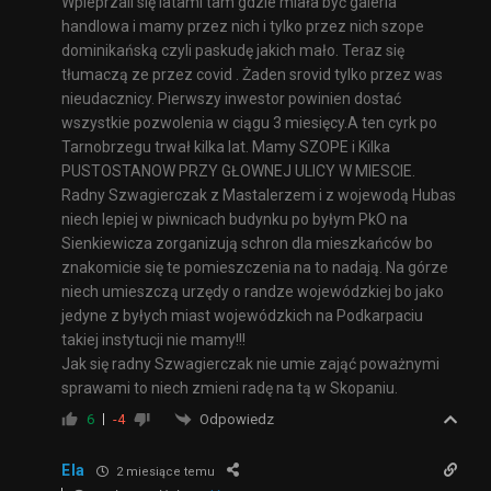
Wpieprzali się latami tam gdzie miała być galeria
handlowa i mamy przez nich i tylko przez nich szope
dominikańską czyli paskudę jakich mało. Teraz się
tłumaczą ze przez covid . Żaden srovid tylko przez was
nieudacznicy. Pierwszy inwestor powinien dostać
wszystkie pozwolenia w ciągu 3 miesięcy.A ten cyrk po
Tarnobrzegu trwał kilka lat. Mamy SZOPE i Kilka
PUSTOSTANOW PRZY GŁOWNEJ ULICY W MIESCIE.
Radny Szwagierczak z Mastalerzem i z wojewodą Hubas
niech lepiej w piwnicach budynku po byłym PkO na
Sienkiewicza zorganizują schron dla mieszkańców bo
znakomicie się te pomieszczenia na to nadają. Na górze
niech umieszczą urzędy o randze wojewódzkiej bo jako
jedyne z byłych miast wojewódzkich na Podkarpaciu
takiej instytucji nie mamy!!!
Jak się radny Szwagierczak nie umie zająć poważnymi
sprawami to niech zmieni radę na tą w Skopaniu.
Odpowiedz
6
-4
Ela
2 miesiące temu