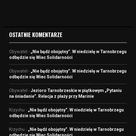
i
d
e
o
OSTATNIE KOMENTARZE
Obywatel
-
„Nie bądź obojętny”. W niedzielę w Tarnobrzegu
odbędzie się Wiec Solidarności
Obywatel
-
„Nie bądź obojętny”. W niedzielę w Tarnobrzegu
odbędzie się Wiec Solidarności
Obywatel
-
Jezioro Tarnobrzeskie w piątkowym „Pytaniu
na śniadanie”. Relacja z plaży przy Marinie
Krzychu
-
„Nie bądź obojętny”. W niedzielę w Tarnobrzegu
odbędzie się Wiec Solidarności
Krzychu
-
„Nie bądź obojętny”. W niedzielę w Tarnobrzegu
odbędzie się Wiec Solidarności