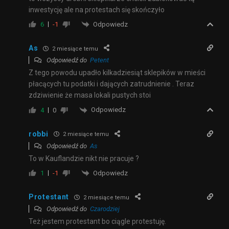
inwestycję ale na protestach się skończyło
Odpowiedz
6
-1
As
2 miesiące temu
Odpowiedź do
Petent
Z tego powodu upadło kilkadziesiąt sklepików w mieści
płacących tu podatki i dających zatrudnienie . Teraz
zdziwienie że masa lokali pustych stoi
Odpowiedz
4
0
robbi
2 miesiące temu
Odpowiedź do
As
To w Kauflandzie nikt nie pracuje ?
Odpowiedz
1
-1
Protestant
2 miesiące temu
Odpowiedź do
Czarodziej
Też jestem protestant bo ciągle protestuję.