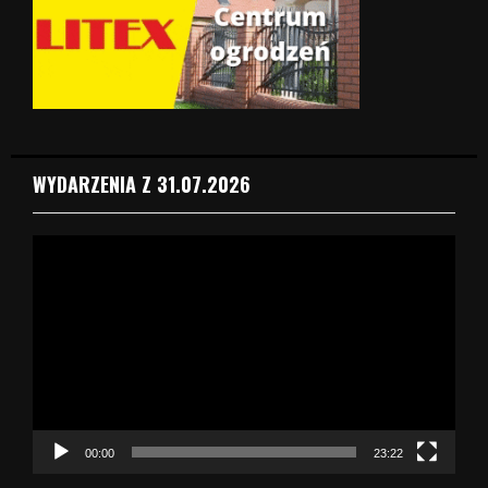
WYDARZENIA Z 31.07.2026
O
d
t
w
a
r
z
a
c
z
00:00
23:22
v