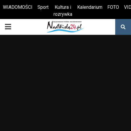
WIADOMOŚCI
Sport
Kultura i
Kalendarium
FOTO
VI
rozrywka
Otwórz pasek narzędzi
PRIMARY
MENU