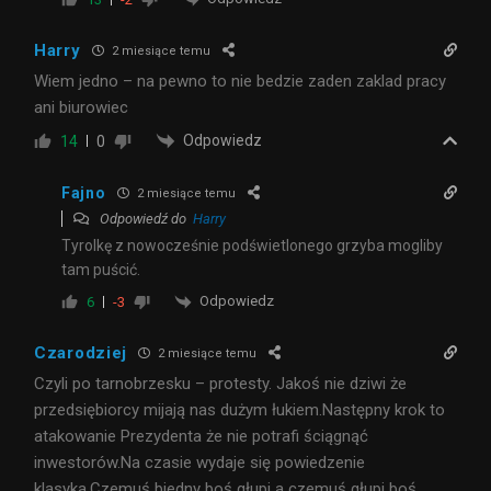
Harry
2 miesiące temu
Wiem jedno – na pewno to nie bedzie zaden zaklad pracy
ani biurowiec
Odpowiedz
14
0
Fajno
2 miesiące temu
Odpowiedź do
Harry
Tyrolkę z nowocześnie podświetlonego grzyba mogliby
tam puścić.
Odpowiedz
6
-3
Czarodziej
2 miesiące temu
Czyli po tarnobrzesku – protesty. Jakoś nie dziwi że
przedsiębiorcy mijają nas dużym łukiem.Następny krok to
atakowanie Prezydenta że nie potrafi ściągnąć
inwestorów.Na czasie wydaje się powiedzenie
klasyka.Czemuś biedny boś głupi a czemuś głupi boś