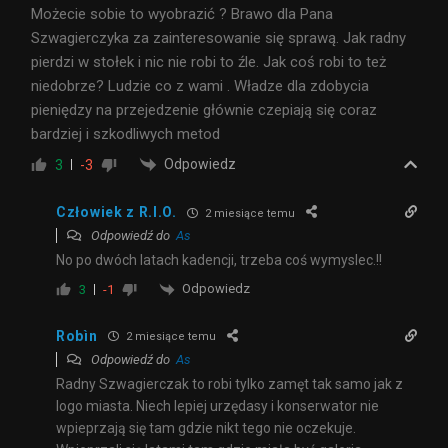
Możecie sobie to wyobrazić ? Brawo dla Pana
Szwagierczyka za zainteresowanie się sprawą. Jak radny
pierdzi w stołek i nic nie robi to źle. Jak coś robi to też
niedobrze? Ludzie co z wami . Władze dla zdobycia
pieniędzy na przejedzenie głównie czepiają się coraz
bardziej i szkodliwych metod
Odpowiedz
3
-3
Człowiek z R.I.O.
2 miesiące temu
Odpowiedź do
As
No po dwóch latach kadencji, trzeba coś wymyslec.!!
Odpowiedz
3
-1
Robìn
2 miesiące temu
Odpowiedź do
As
Radny Szwagierczak to robi tylko zamęt tak samo jak z
logo miasta. Niech lepiej urzędasy i konserwator nie
wpieprzają się tam gdzie nikt tego nie oczekuje.