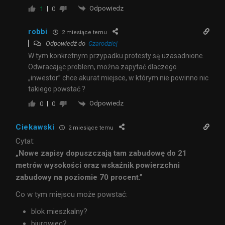
Odpowiedz
1
0
robbi
2 miesiące temu
Odpowiedź do
Czarodziej
W tym konkretnym przypadku protesty są uzasadnione.
Odwracając problem, można zapytać dlaczego
„inwestor” chce akurat miejsce, w którym nie powinno nic
takiego powstać ?
Odpowiedz
0
0
Ciekawski
2 miesiące temu
Cytat:
„Nowe zapisy dopuszczają tam zabudowę do 21
metrów wysokości oraz wskaźnik powierzchni
zabudowy na poziomie 70 procent.”
Co w tym miejscu może powstać:
blok mieszkalny?
biurowiec?