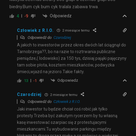
biedny.Bum cyk bum cyk tralala zabawa trwa.
Odpowiedz
4
-9
Człowiek z R.I.O.
2 miesiące temu
Odpowiedź do
Czarodziej
A jakich to inwestorów przez okres dwóch lat ściągnął do
Tarnobrzega??, bo na razie to roztrwania publiczne
pieniądze,( lodowisko) za 150 tys, dzisiaj pająki pajęczyny
tam sobie płota, kosztem mieszkańców, podwyżka
śmieci,wjazd na jezioro.Takie fakty.
Odpowiedz
13
-1
Czarodziej
2 miesiące temu
Odpowiedź do
Człowiek z R.I.O.
Jaki inwestor tu będzie chciał coś robić jak tylko
protesty.Trzeba być zakutym rycerzem by tu własną
kasę inwestować szarpiac się z protestujacymi
mieszkancami.Tu wybudowanie parkingu między
blokami to droga przez mękę a co mówiąc o większej