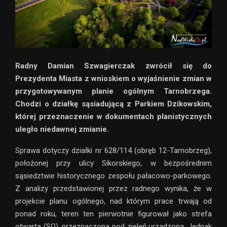
Radny Damian Szwagierczak zwrócił się do
Prezydenta Miasta z wnioskiem o wyjaśnienie zmian w
przygotowywanym planie ogólnym Tarnobrzega.
Chodzi o działkę sąsiadującą z Parkiem Dzikowskim,
której przeznaczenie w dokumentach planistycznych
uległo niedawnej zmianie.
Sprawa dotyczy działki nr 628/114 (obręb 12-Tarnobrzeg),
położonej przy ulicy Sikorskiego, w bezpośrednim
sąsiedztwie historycznego zespołu pałacowo-parkowego.
Z analizy przedstawionej przez radnego wynika, że w
projekcie planu ogólnego, nad którym prace trwają od
ponad roku, teren ten pierwotnie figurował jako strefa
otwarta (SO), przeznaczona pod zieleń urządzoną. Jednak