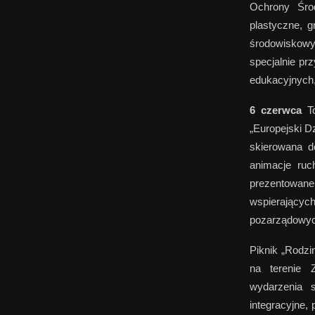
Ochrony Środ
plastyczne, 
środowiskowy
specjalnie pr
edukacyjnych,
6 czerwca
To
„Europejski D
skierowana do
animacje ruc
prezentowane
wspierających
pozarządowych
Piknik „Rodz
na terenie 
wydarzenia s
integracyjne,