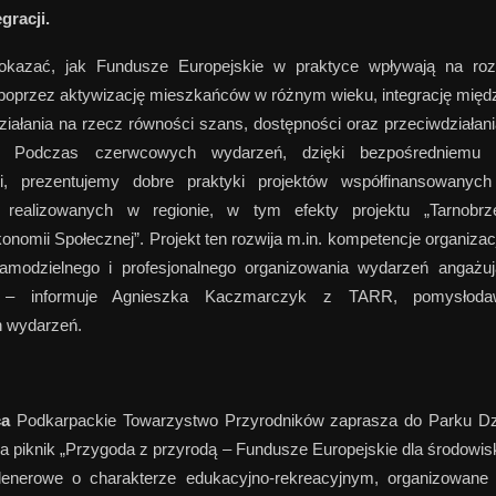
gracji.
kazać, jak Fundusze Europejskie w praktyce wpływają na roz
poprzez aktywizację mieszkańców w różnym wieku, integrację mię
działania na rzecz równości szans, dostępności oraz przeciwdziałan
. Podczas czerwcowych wydarzeń, dzięki bezpośredniemu 
i, prezentujemy dobre praktyki projektów współfinansowanyc
, realizowanych w regionie, w tym efekty projektu „Tarnobr
onomii Społecznej”. Projekt ten rozwija m.in. kompetencje organizac
amodzielnego i profesjonalnego organizowania wydarzeń angażuj
 – informuje Agnieszka Kaczmarczyk z TARR, pomysłoda
 wydarzeń.
ca
Podkarpackie Towarzystwo Przyrodników zaprasza do Parku D
a piknik „Przygoda z przyrodą – Fundusze Europejskie dla środowisk
lenerowe o charakterze edukacyjno-rekreacyjnym, organizowane 