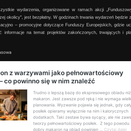
zystkie wydarzenia, organizowane w ramach akcji „Funduszow
j okolicy”, jest bezpłatny.
W godzinach trwania wydarzeń będzie 
rmacyjno – promocyjne dotyczące Funduszy Europejskich, gdzie uc
ć informacje na temat projektów zakończonych, trwających i p
rasowa