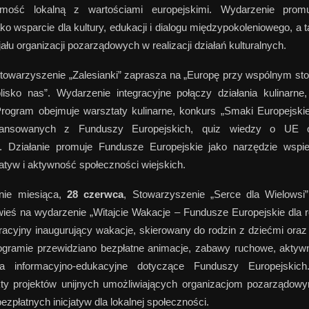
amość lokalną z wartościami europejskimi. Wydarzenie prom
ako wsparcie dla kultury, edukacji i dialogu międzypokoleniowego, a 
ału organizacji pozarządowych w realizacji działań kulturalnych.
owarzyszenie „Zalesianki” zaprasza na „Europę przy wspólnym st
lisko nas”. Wydarzenie integracyjne połączy działania kulinarne
rogram obejmuje warsztaty kulinarne, konkurs „Smaki Europejskie
inansowanych z Funduszy Europejskich, quiz wiedzy o UE 
e. Działanie promuje Fundusze Europejskie jako narzędzie wspie
jatyw i aktywność społeczności wiejskich.
nie miesiąca,
28 czerwca
, Stowarzyszenie „Serce dla Wielowsi
wieś na wydarzenie „Witajcie Wakacje – Fundusze Europejskie dla r
egracyjny inaugurujący wakacje, skierowany do rodzin z dziećmi or
ogramie przewidziano bezpłatne animacje, zabawy ruchowe, aktyw
ia informacyjno-edukacyjne dotyczące Funduszy Europejskic
kty projektów unijnych umożliwiających organizacjom pozarządowy
ezpłatnych inicjatyw dla lokalnej społeczności.