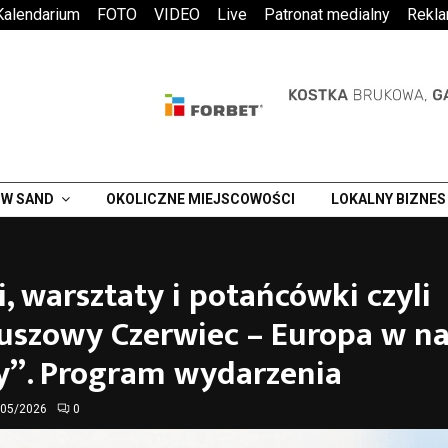
Kalendarium
FOTO
VIDEO
Live
Patronat medialny
Rekl
W SAND
OKOLICZNE MIEJSCOWOŚCI
LOKALNY BIZNES
i, warsztaty i potańcówki czyli
uszowy Czerwiec – Europa w na
cy”. Program wydarzenia
/05/2026
0