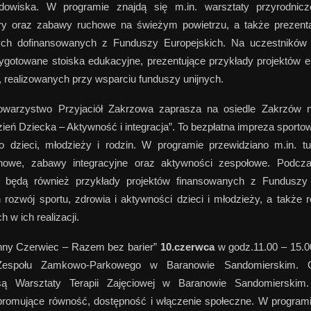
owiska. W programie znajdą się m.in. warsztaty przyrodnicze,
gry oraz zabawy ruchowe na świeżym powietrzu, a także prezenta
ch dofinansowanych z Funduszy Europejskich. Na uczestników
zygotowane stoiska edukacyjne, prezentujące przykłady projektów e
 realizowanych przy wsparciu funduszy unijnych.
warzystwo Przyjaciół Zakrzowa zaprasza na osiedle Zakrzów 
zień Dziecka – Aktywność i integracja”. To bezpłatna impreza sporto
 dzieci, młodzieży i rodzin. W programie przewidziano m.in. turn
howe, zabawy integracyjne oraz aktywności zespołowe. Podcz
 będą również przykłady projektów finansowanych z Funduszy 
 rozwój sportu, zdrowia i aktywności dzieci i młodzieży, a także ro
 w ich realizacji.
inny Czerwiec – Razem bez barier”
10.czerwca
w godz.11.00 – 15.0
Zespołu Zamkowo-Parkowego w Baranowie Sandomierskim. O
ą Warsztaty Terapii Zajęciowej w Baranowie Sandomierskim.
 promujące równość, dostępność i włączenie społeczne. W programi