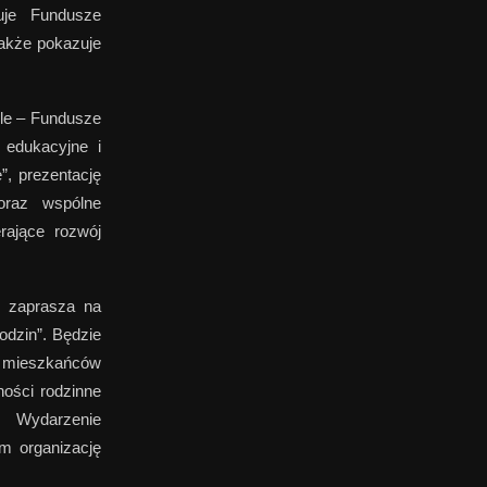
uje Fundusze
także pokazuje
ole – Fundusze
, edukacyjne i
”, prezentację
oraz wspólne
rające rozwój
” zaprasza na
odzin”. Będzie
az mieszkańców
ności rodzinne
h. Wydarzenie
m organizację