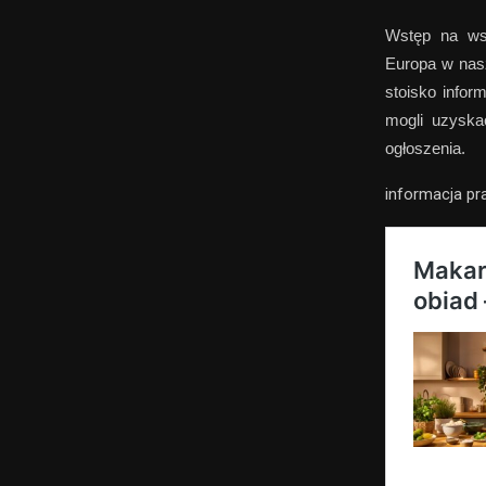
Wstęp na ws
Europa w nasze
stoisko info
mogli uzyska
ogłoszenia.
informacja p