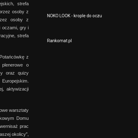
skich, strefa
przez osoby z
NOKO LOOK - krople do oczu
przez osoby z
 oczami, gry i
cyjne, strefa
Rankomat.pl
„Potańcówkę z
 plenerowe o
sy oraz quizy
 Europejskim.
j, aktywizacji
iowe warsztaty
skowym Domu
 wernisaż prac
szej okolicy”,