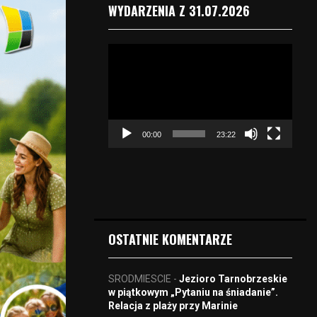
WYDARZENIA Z 31.07.2026
O
d
t
w
a
r
00:00
23:22
z
a
c
z
v
i
d
OSTATNIE KOMENTARZE
e
o
SRODMIESCIE
-
Jezioro Tarnobrzeskie
w piątkowym „Pytaniu na śniadanie”.
Relacja z plaży przy Marinie