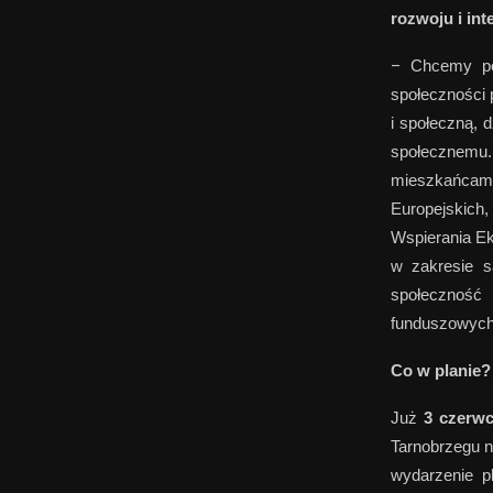
rozwoju i inte
–
Chcemy po
społeczności 
i społeczną, 
społecznemu
mieszkańcam
Europejskich
Wspierania Ek
w zakresie s
społeczność
funduszowych
Co w planie?
Już
3 czerw
Tarnobrzegu n
wydarzenie p