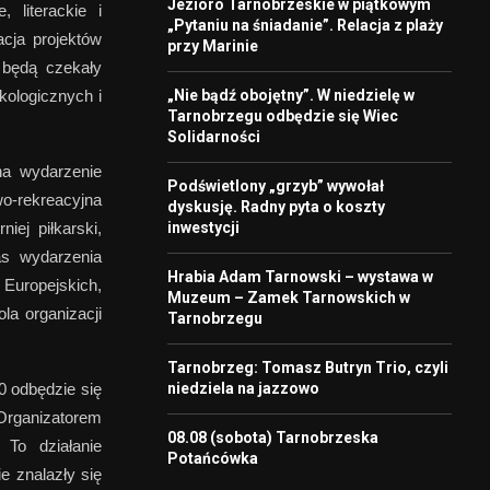
Jezioro Tarnobrzeskie w piątkowym
 literackie i
„Pytaniu na śniadanie”. Relacja z plaży
cja projektów
przy Marinie
 będą czekały
„Nie bądź obojętny”. W niedzielę w
kologicznych i
Tarnobrzegu odbędzie się Wiec
Solidarności
na wydarzenie
Podświetlony „grzyb” wywołał
wo-rekreacyjna
dyskusję. Radny pyta o koszty
inwestycji
iej piłkarski,
as wydarzenia
Hrabia Adam Tarnowski – wystawa w
Europejskich,
Muzeum – Zamek Tarnowskich w
la organizacji
Tarnobrzegu
Tarnobrzeg: Tomasz Butryn Trio, czyli
niedziela na jazzowo
0 odbędzie się
rganizatorem
08.08 (sobota) Tarnobrzeska
 To działanie
Potańcówka
e znalazły się