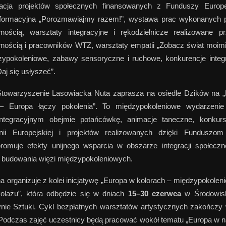
tacja projektów społecznych finansowanych z Funduszy Europej
nformacyjna „Porozmawiajmy razem!”, wystawa prac wykonanych 
wnością, warsztaty integracyjne i rękodzielnicze realizowane 
nością i pracowników WTZ, warsztaty empatii „Zobacz świat moimi
ypokoleniowe, zabawy sensoryczne i ruchowe, konkurencje integra
aj się usłyszeć”.
towarzyszenie Lasowiacka Nuta zaprasza na osiedle Dzików na 
– Europa łączy pokolenia”. To międzypokoleniowe wydarzenie
integracyjnym obejmie potańcówkę, animacje taneczne, konkur
ii Europejskiej i projektów realizowanych dzięki Funduszom
omuje efekty unijnego wsparcia w obszarze integracji społeczne
 budowania więzi międzypokoleniowych.
 organizuje z kolei inicjatywę „Europa w kolorach – międzypokolen
kolażu”, która odbędzie się w dniach
15–30 czerwca
w Środowi
rynie Sztuki. Cykl bezpłatnych warsztatów artystycznych zakończy
Podczas zajęć uczestnicy będą pracować wokół tematu „Europa w na