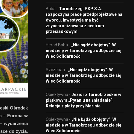
Baba
-
Tarnobrzeg: PKP S.A.
rozpoczyna prace przedprojektowe na
dworcu. Inwestycja ma być
zsynchronizowana z centrum
przesiadkowym
Herod Baba
-
„Nie bądź obojętny”. W
niedzielę w Tarnobrzegu odbędzie się
Wiec Solidarności
Szczepan
-
„Nie bądź obojętny”. W
niedzielę w Tarnobrzegu odbędzie się
Wiec Solidarności
Obiektywna
-
Jezioro Tarnobrzeskie w
piątkowym „Pytaniu na śniadanie”.
Relacja z plaży przy Marinie
zeski Ośrodek
c – Europa w
Obiektywna
-
„Nie bądź obojętny”. W
 – wydarzenia
niedzielę w Tarnobrzegu odbędzie się
Wiec Solidarności
sce do życia,