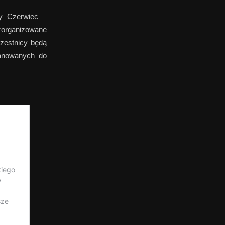
y Czerwiec –
zorganizowane
zestnicy będą
lanowanych do