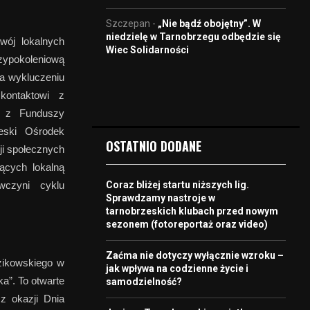
Szczepan
-
„Nie bądź obojętny”. W
niedzielę w Tarnobrzegu odbędzie się
wój lokalnych
Wiec Solidarności
dzypokoleniową
ia wykluczeniu
kontaktowi z
h z Funduszy
zeski Ośrodek
OSTATNIO DODANE
ji społecznych
ących lokalną
Coraz bliżej startu niższych lig.
wczyni cyklu
Sprawdzamy nastroje w
tarnobrzeskich klubach przed nowym
sezonem (fotoreportaż oraz video)
Zaćma nie dotyczy wyłącznie wzroku –
zikowskiego w
jak wpływa na codzienne życie i
a”. To otwarte
samodzielność?
z okazji Dnia