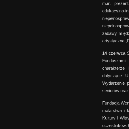
m.in. prezen
edukacyjno-i
niepełnospra
niepełnospraw
zabawy międz
artystyczna „D
14 czerwca
S
Funduszami 
charakterze 
dotyczące Un
Wydarzenie pr
seniorów oraz
Fundacja Wena
malarstwa i 
Kultury i Wit
uczestników. 