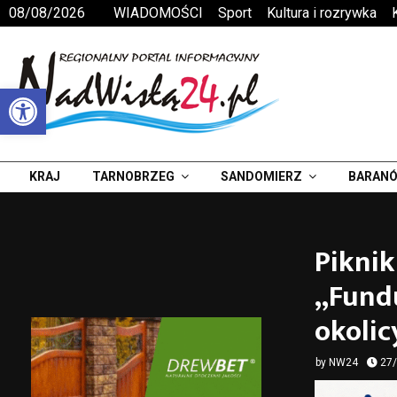
08/08/2026
WIADOMOŚCI
Sport
Kultura i rozrywka
Otwórz pasek narzędzi
KRAJ
TARNOBRZEG
SANDOMIERZ
BARANÓ
Piknik
„Fund
okoli
by
NW24
27