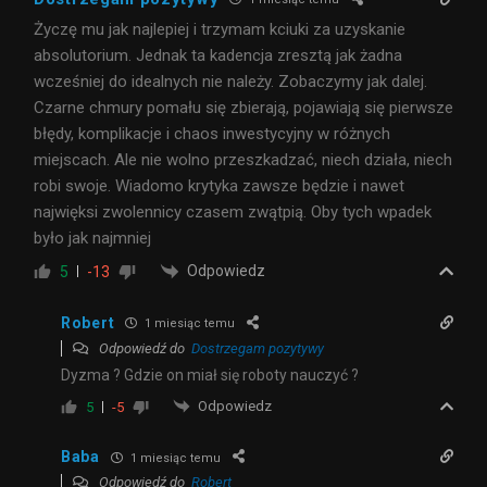
Życzę mu jak najlepiej i trzymam kciuki za uzyskanie
absolutorium. Jednak ta kadencja zresztą jak żadna
wcześniej do idealnych nie należy. Zobaczymy jak dalej.
Czarne chmury pomału się zbierają, pojawiają się pierwsze
błędy, komplikacje i chaos inwestycyjny w różnych
miejscach. Ale nie wolno przeszkadzać, niech działa, niech
robi swoje. Wiadomo krytyka zawsze będzie i nawet
najwięksi zwolennicy czasem zwątpią. Oby tych wpadek
było jak najmniej
Odpowiedz
5
-13
Robert
1 miesiąc temu
Odpowiedź do
Dostrzegam pozytywy
Dyzma ? Gdzie on miał się roboty nauczyć ?
Odpowiedz
5
-5
Baba
1 miesiąc temu
Odpowiedź do
Robert