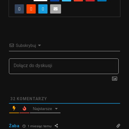
Subskrybuj
32
KOMENTARZY
Najstarsze
Żaba
1 miesiąc temu