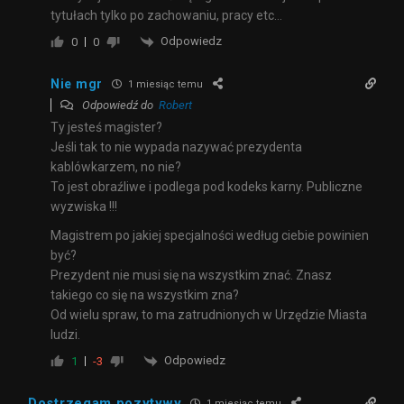
tytułach tylko po zachowaniu, pracy etc…
Odpowiedz
0
0
Nie mgr
1 miesiąc temu
Odpowiedź do
Robert
Ty jesteś magister?
Jeśli tak to nie wypada nazywać prezydenta
kablówkarzem, no nie?
To jest obraźliwe i podlega pod kodeks karny. Publiczne
wyzwiska !!!
Magistrem po jakiej specjalności według ciebie powinien
być?
Prezydent nie musi się na wszystkim znać. Znasz
takiego co się na wszystkim zna?
Od wielu spraw, to ma zatrudnionych w Urzędzie Miasta
ludzi.
Odpowiedz
1
-3
Dostrzegam pozytywy
1 miesiąc temu