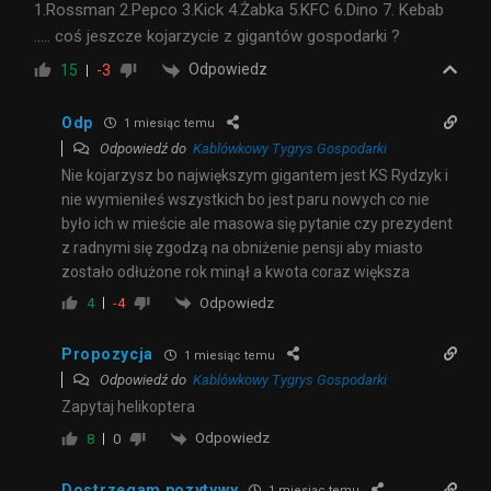
1.Rossman 2.Pepco 3.Kick 4.Żabka 5.KFC 6.Dino 7. Kebab
….. coś jeszcze kojarzycie z gigantów gospodarki ?
Odpowiedz
15
-3
Odp
1 miesiąc temu
Odpowiedź do
Kablówkowy Tygrys Gospodarki
Nie kojarzysz bo największym gigantem jest KS Rydzyk i
nie wymieniłeś wszystkich bo jest paru nowych co nie
było ich w mieście ale masowa się pytanie czy prezydent
z radnymi się zgodzą na obniżenie pensji aby miasto
zostało odłużone rok minął a kwota coraz większa
Odpowiedz
4
-4
Propozycja
1 miesiąc temu
Odpowiedź do
Kablówkowy Tygrys Gospodarki
Zapytaj helikoptera
Odpowiedz
8
0
Dostrzegam pozytywy
1 miesiąc temu