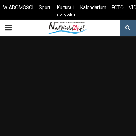
WIADOMOŚCI
Sport
Kultura i
Kalendarium
FOTO
VI
rozrywka
Otwórz pasek narzędzi
PRIMARY
MENU