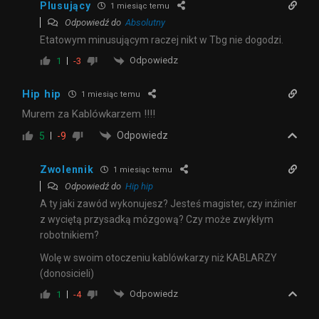
Plusujący
1 miesiąc temu
Odpowiedź do
Absolutny
Etatowym minusującym raczej nikt w Tbg nie dogodzi.
Odpowiedz
1
-3
Hip hip
1 miesiąc temu
Murem za Kablówkarzem !!!!
Odpowiedz
5
-9
Zwolennik
1 miesiąc temu
Odpowiedź do
Hip hip
A ty jaki zawód wykonujesz? Jesteś magister, czy inźinier
z wyciętą przysadką mózgową? Czy może zwykłym
robotnikiem?
Wolę w swoim otoczeniu kablówkarzy niż KABLARZY
(donosicieli)
Odpowiedz
1
-4