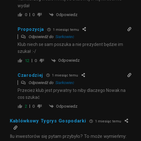
wydał
Odpowiedz
0
0
Propozycja
1 miesiąc temu
Odpowiedź do
Siarkowiec
Klub niech se sam poszuka a nie prezydent będzie im
szukał :-/
Odpowiedz
12
0
Czarodziej
1 miesiąc temu
Odpowiedź do
Siarkowiec
Przecież klub jest prywatny to niby dlaczego Nowak na
cos szukać
Odpowiedz
2
0
Kablówkowy Tygrys Gospodarki
1 miesiąc temu
Ilu inwestorów się pytam przybyło? To może wymieńmy: