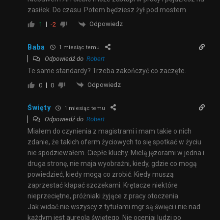
zasiłek. Do czasu. Potem będziesz żył pod mostem.
Odpowiedz
1
-2
Baba
1 miesiąc temu
Odpowiedź do
Robert
Te same standardy? Trzeba zakończyć co zaczęte.
Odpowiedz
0
0
Święty
1 miesiąc temu
Odpowiedź do
Robert
Miałem do czynienia z magistrami i mam takie o nich
zdanie, że takich oferm życiowych to się spotkać w życiu
nie spodziewałem. Ciepłe kluchy. Mielą jęzorami w jedna i
druga stronę, nie maja wyobraźni, kiedy, gdzie co mogą
powiedzieć, kiedy mogą co zrobić. Kiedy muszą
zaprzestać kłapać szczekami. Krętacze niektóre
nieprzeciętne, próżniaki żyjące z pracy otoczenia.
Jak widać nie wszyscy z tytułami mgr są święci i nie nad
każdym jest aureola świętego. Nie oceniaj ludzi po