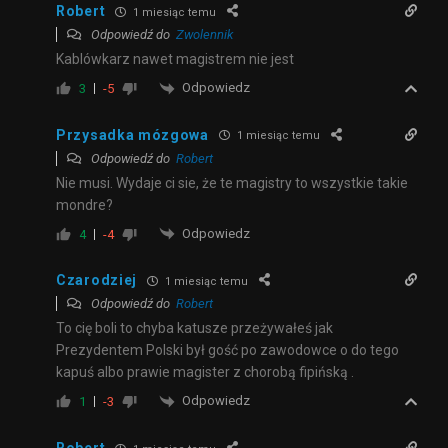
Robert
1 miesiąc temu
Odpowiedź do
Zwolennik
Kablówkarz nawet magistrem nie jest
Odpowiedz
3
-5
Przysadka mózgowa
1 miesiąc temu
Odpowiedź do
Robert
Nie musi. Wydaje ci sie, że te magistry to wszystkie takie
mondre?
Odpowiedz
4
-4
Czarodziej
1 miesiąc temu
Odpowiedź do
Robert
To cię boli to chyba katusze przeżywałeś jak
Prezydentem Polski był gość po zawodowce o do tego
kapuś albo prawie magister z chorobą fipińską .
Odpowiedz
1
-3