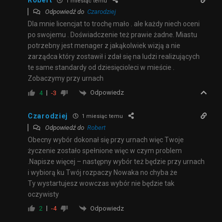
Robert
1 miesiąc temu
Odpowiedź do
Czarodziej
Dla mnie licencjat to trochę mało . ale każdy niech oceni
po swojemu . Doświadczenie też prawie żadne. Miastu
potrzebny jest menager z jakąkolwiek wizją a nie
zarządca który zostawił i zdał się na ludzi realizujących
te same standardy od dziesięcioleci w mieście .
Zobaczymy przy urnach
Odpowiedz
4
-3
Czarodziej
1 miesiąc temu
Odpowiedź do
Robert
Obecny wybór dokonał się przy urnach więc Twoje
życzenie zostało spełnione więc w czym problem
.Napisze więcej – następny wybór też będzie przy urnach
i wybiorą ku Twój rozpaczy Nowaka no chyba że
Ty wystartujesz wowczas wybór nie będzie tak
oczywisty
Odpowiedz
2
-4