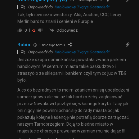
Odpowiedź do
Kablówkowy Tygrys Gospodarki
Tak, byli również inwestorzy: Aldi, Auchan, CCC, Leroy
Merlin bardzo znani i cenieni w Europie
Odpowiedz
0
-2
Robin
1 miesiąc temu
Odpowiedź do
Kablówkowy Tygrys Gospodarki
Jeszcze szopa dominikańska powstała zwana parkiem
handlowym. W centrum miasta takie paskudztwo i
straszydło ze sklepami i bankiem czyli tym co już w TBG
było.
A co do bezradnych to moim zdaniem oni są upośledzeni
samorządowo ale nie aż tak bardzo żeby zagłosować
przeciw Nowakowi I pozbyć się własnego koryta. Tacy jak
oni ńigdy nie powinni pchać się do rady miasta bo jak
pokazują kolejne kadencję nie potrafią dobrze zarządzać
naszym Tarnobrzegiem. Doją to biedne miasto w
majestacie chorego prawa nic wzamian mu nie dając !!!