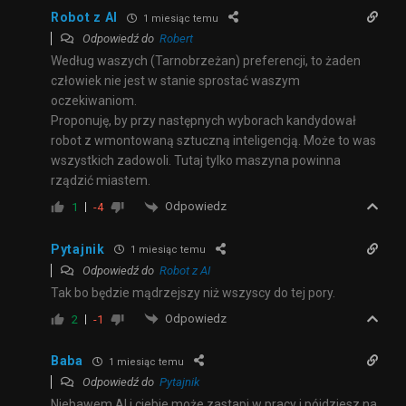
Robot z AI
1 miesiąc temu
Odpowiedź do
Robert
Według waszych (Tarnobrzeżan) preferencji, to żaden
człowiek nie jest w stanie sprostać waszym
oczekiwaniom.
Proponuję, by przy następnych wyborach kandydował
robot z wmontowaną sztuczną inteligencją. Może to was
wszystkich zadowoli. Tutaj tylko maszyna powinna
rządzić miastem.
Odpowiedz
1
-4
Pytajnik
1 miesiąc temu
Odpowiedź do
Robot z AI
Tak bo będzie mądrzejszy niż wszyscy do tej pory.
Odpowiedz
2
-1
Baba
1 miesiąc temu
Odpowiedź do
Pytajnik
Niebawem AI i ciebie może zastapi w pracy i pójdziesz na