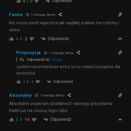
Odpowiedz
0
0
Fauna
1 miesiąc temu
kto moze niech wyjezdza jak najdalej pokinie ma rodziny i
dzieci
Odpowiedz
6
-3
Propozycja
1 miesiąc temu
Odpowiedź do
Fauna
i potem na emeryturze wróci, bo to miasto korzystne dla
emerytów.
Odpowiedz
5
-1
Absolutny
1 miesiąc temu
Absolutnie popieram działalność naszego prezydenta.
Radni już nie muszą tego robić.
Odpowiedz
6
-14