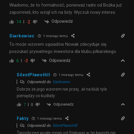
Wiadomo, że to formalność, ponieważ radni od Bożka już
zapomnieli, kto wziął ich na listy. Wyczuli nowy interes
Odpowiedz
14
-2
Siarkowiec
1 miesiąc temu
To może wzorem sąsiadów Nowak zdecyduje się
poszukać prywatnego inwestora dla klubu piłkarskiego.
Odpowiedz
6
-3
SilentPławoHill
1 miesiąc temu
Odpowiedź do
Siarkowiec
Dobrze że jego wzorem nie przej…ał na klub tyle
pieniędzy co kudłaty
Odpowiedz
7
0
Fakty
1 miesiąc temu
Odpowiedź do
SilentPławoHill
Tarnobrzeg wcale mniej od Stalowej w tej kwestii nie