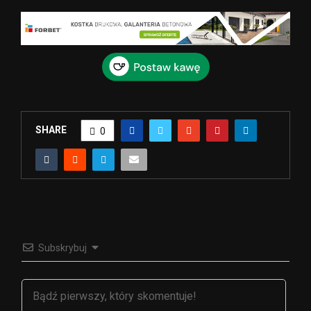
SHARE
0
Subskrybuj