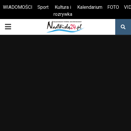
WIADOMOŚCI
Sport
Kultura i
Kalendarium
FOTO
VI
rozrywka
Otwórz pasek narzędzi
PRIMARY
MENU