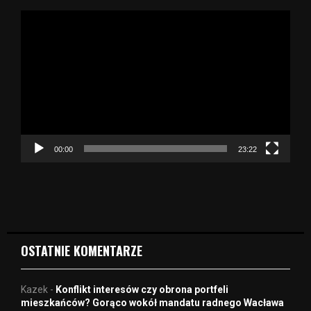
O
d
t
w
a
r
z
a
c
z
00:00
23:22
v
i
d
e
o
OSTATNIE KOMENTARZE
Kazek
-
Konflikt interesów czy obrona portfeli
mieszkańców? Gorąco wokół mandatu radnego Wacława