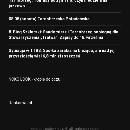
Tarnobrzeg: Tomasz Butryn Trio, czyli niedziela na
jazzowo
08.08 (sobota) Tarnobrzeska Potańcówka
8. Bieg Szklarski: Sandomierz i Tarnobrzeg pobiegną dla
Stowarzyszenia „Tratwa”. Zapisy do 18. września
Sytuacja w TTBS. Spółka zarabia na bieżąco, ale nad jej
przyszłością wisi 6,8 mln zł roszczeń
NOKO LOOK - krople do oczu
Rankomat.pl
@2020 - nadwisla24.pl. All Right Reserved.