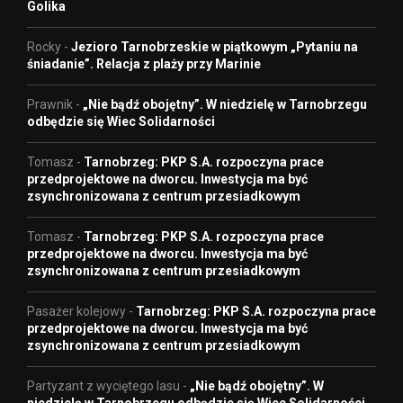
Golika
Rocky
-
Jezioro Tarnobrzeskie w piątkowym „Pytaniu na
śniadanie”. Relacja z plaży przy Marinie
Prawnik
-
„Nie bądź obojętny”. W niedzielę w Tarnobrzegu
odbędzie się Wiec Solidarności
Tomasz
-
Tarnobrzeg: PKP S.A. rozpoczyna prace
przedprojektowe na dworcu. Inwestycja ma być
zsynchronizowana z centrum przesiadkowym
Tomasz
-
Tarnobrzeg: PKP S.A. rozpoczyna prace
przedprojektowe na dworcu. Inwestycja ma być
zsynchronizowana z centrum przesiadkowym
Pasażer kolejowy
-
Tarnobrzeg: PKP S.A. rozpoczyna prace
przedprojektowe na dworcu. Inwestycja ma być
zsynchronizowana z centrum przesiadkowym
Partyzant z wyciętego lasu
-
„Nie bądź obojętny”. W
niedzielę w Tarnobrzegu odbędzie się Wiec Solidarności