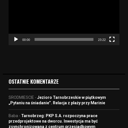
w
a
r
z
a
c
z
00:00
23:22
v
i
d
e
o
OSTATNIE KOMENTARZE
SRODMIESCIE
-
Jezioro Tarnobrzeskie w piątkowym
„Pytaniu na śniadanie”. Relacja z plaży przy Marinie
Baba
-
Tarnobrzeg: PKP S.A. rozpoczyna prace
przedprojektowe na dworcu. Inwestycja ma być
zsynchronizowana z centrum przesiadkowym