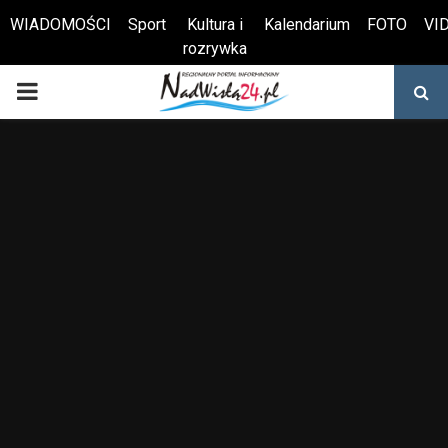
WIADOMOŚCI
Sport
Kultura i
Kalendarium
FOTO
VI
rozrywka
Otwórz pasek narzędzi
PRIMARY
MENU