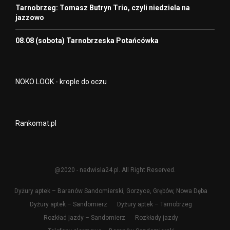
Tarnobrzeg: Tomasz Butryn Trio, czyli niedziela na
jazzowo
08.08 (sobota) Tarnobrzeska Potańcówka
NOKO LOOK - krople do oczu
Rankomat.pl
@2020 - nadwisla24.pl. All Right Reserved.
Dyżury aptek – Baranów Sandomierski, Gorzyce, Grębów, Nowa Dęba
Dyżury aptek – Sandomierz
Dyżury aptek – Tarnobrzeg
Rozkład jazdy – Sandomierz
Rozkłady jazdy