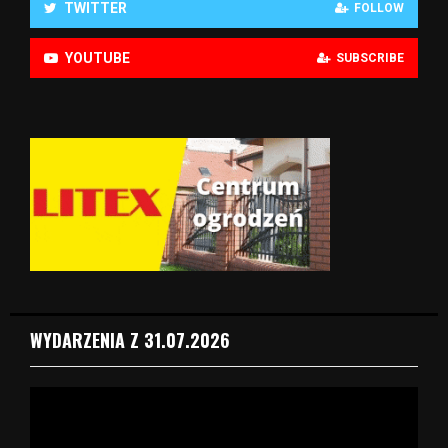
TWITTER
FOLLOW
YOUTUBE
SUBSCRIBE
WYDARZENIA Z 31.07.2026
O
d
t