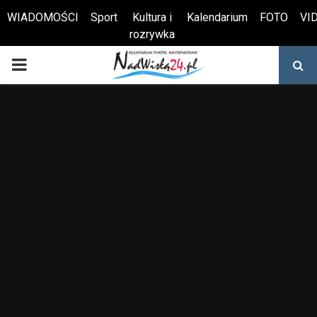
WIADOMOŚCI
Sport
Kultura i
Kalendarium
FOTO
VI
rozrywka
Otwórz pasek narzędzi
PRIMARY
MENU