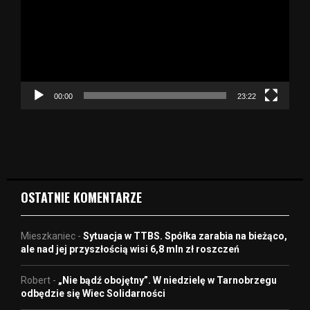
w
a
r
z
a
c
z
00:00
23:22
v
i
d
e
o
OSTATNIE KOMENTARZE
Mieszkaniec
-
Sytuacja w TTBS. Spółka zarabia na bieżąco,
ale nad jej przyszłością wisi 6,8 mln zł roszczeń
Robert
-
„Nie bądź obojętny”. W niedzielę w Tarnobrzegu
odbędzie się Wiec Solidarności