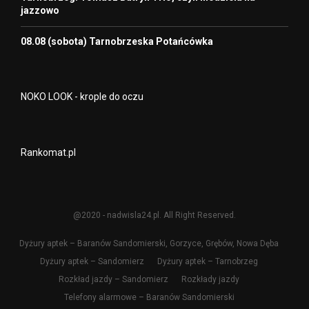
jazzowo
08.08 (sobota) Tarnobrzeska Potańcówka
NOKO LOOK - krople do oczu
Rankomat.pl
@2020 - nadwisla24.pl. All Right Reserved.
Dyżury aptek – Baranów Sandomierski, Gorzyce, Grębów, Nowa Dęba
Dyżury aptek – Sandomierz
Dyżury aptek – Tarnobrzeg
Rozkład jazdy – Sandomierz
Rozkłady jazdy
Telefony alarmowe – Baranów Sandomierski