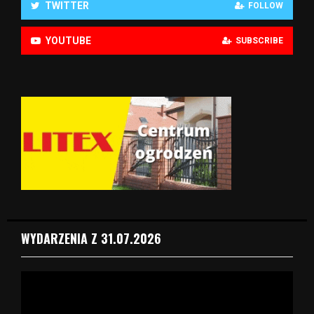
TWITTER
FOLLOW
YOUTUBE
SUBSCRIBE
WYDARZENIA Z 31.07.2026
O
d
t