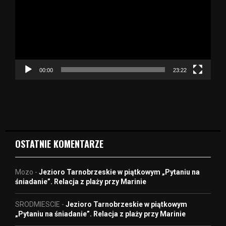
w
a
r
z
a
c
z
00:00
23:22
v
i
d
e
o
OSTATNIE KOMENTARZE
Mozo
-
Jezioro Tarnobrzeskie w piątkowym „Pytaniu na
śniadanie”. Relacja z plaży przy Marinie
SRODMIESCIE
-
Jezioro Tarnobrzeskie w piątkowym
„Pytaniu na śniadanie”. Relacja z plaży przy Marinie