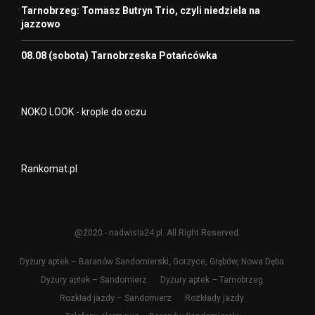
Tarnobrzeg: Tomasz Butryn Trio, czyli niedziela na
jazzowo
08.08 (sobota) Tarnobrzeska Potańcówka
NOKO LOOK - krople do oczu
Rankomat.pl
@2020 - nadwisla24.pl. All Right Reserved.
Dyżury aptek – Baranów Sandomierski, Gorzyce, Grębów, Nowa Dęba
Dyżury aptek – Sandomierz
Dyżury aptek – Tarnobrzeg
Rozkład jazdy – Sandomierz
Rozkłady jazdy