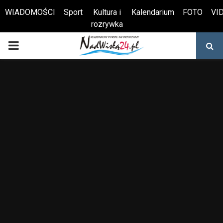
WIADOMOŚCI
Sport
Kultura i
Kalendarium
FOTO
VI
rozrywka
Otwórz pasek narzędzi
PRIMARY
MENU