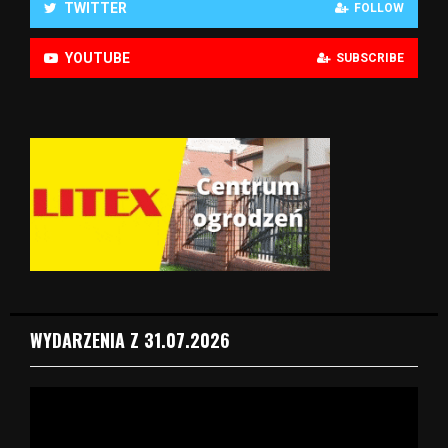
TWITTER
FOLLOW
YOUTUBE
SUBSCRIBE
WYDARZENIA Z 31.07.2026
O
d
t