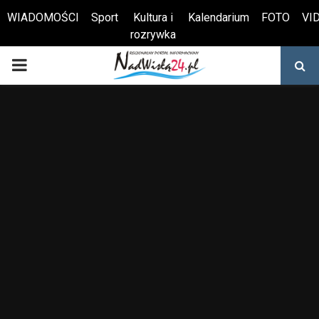
WIADOMOŚCI
Sport
Kultura i
Kalendarium
FOTO
VI
rozrywka
Otwórz pasek narzędzi
PRIMARY
MENU