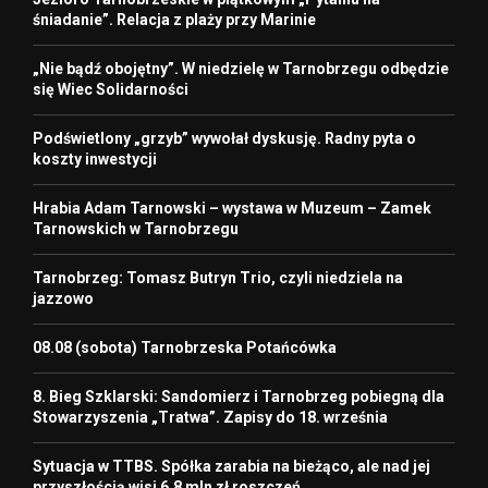
śniadanie”. Relacja z plaży przy Marinie
„Nie bądź obojętny”. W niedzielę w Tarnobrzegu odbędzie
się Wiec Solidarności
Podświetlony „grzyb” wywołał dyskusję. Radny pyta o
koszty inwestycji
Hrabia Adam Tarnowski – wystawa w Muzeum – Zamek
Tarnowskich w Tarnobrzegu
Tarnobrzeg: Tomasz Butryn Trio, czyli niedziela na
jazzowo
08.08 (sobota) Tarnobrzeska Potańcówka
8. Bieg Szklarski: Sandomierz i Tarnobrzeg pobiegną dla
Stowarzyszenia „Tratwa”. Zapisy do 18. września
Sytuacja w TTBS. Spółka zarabia na bieżąco, ale nad jej
przyszłością wisi 6,8 mln zł roszczeń