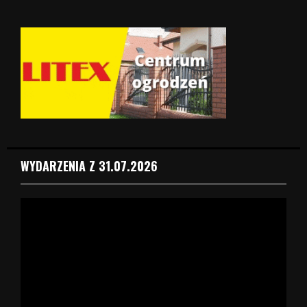
WYDARZENIA Z 31.07.2026
O
d
t
w
a
r
z
a