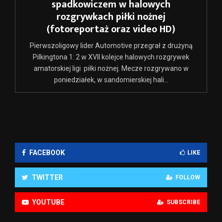
spadkowiczem w halowych
rozgrywkach piłki nożnej
(fotoreportaż oraz video HD)
Pierwszoligowy lider Automotive przegrał z drużyną
Pilkingtona 1: 2 w XVII kolejce halowych rozgrywek
amatorskiej ligi piłki nożnej. Mecze rozgrywano w
poniedziałek, w sandomierskiej hali...
FACEBOOK
LIKE
TWITTER
FOLLOW
YOUTUBE
SUBSCRIBE