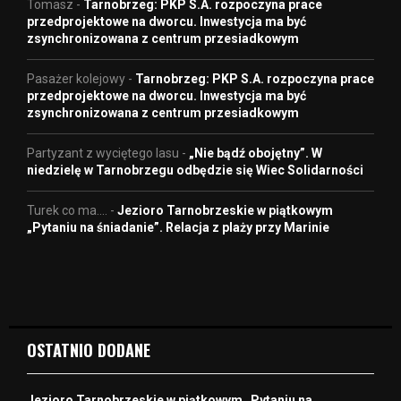
Tomasz
-
Tarnobrzeg: PKP S.A. rozpoczyna prace
przedprojektowe na dworcu. Inwestycja ma być
zsynchronizowana z centrum przesiadkowym
Pasażer kolejowy
-
Tarnobrzeg: PKP S.A. rozpoczyna prace
przedprojektowe na dworcu. Inwestycja ma być
zsynchronizowana z centrum przesiadkowym
Partyzant z wyciętego lasu
-
„Nie bądź obojętny”. W
niedzielę w Tarnobrzegu odbędzie się Wiec Solidarności
Turek co ma....
-
Jezioro Tarnobrzeskie w piątkowym
„Pytaniu na śniadanie”. Relacja z plaży przy Marinie
OSTATNIO DODANE
Jezioro Tarnobrzeskie w piątkowym „Pytaniu na