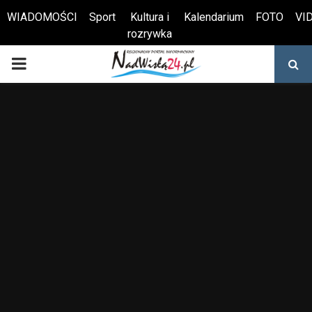
WIADOMOŚCI
Sport
Kultura i
Kalendarium
FOTO
VI
rozrywka
Otwórz pasek narzędzi
PRIMARY
MENU