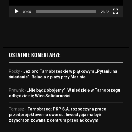
c
z
00:00
23:22
v
i
d
e
o
OSTATNIE KOMENTARZE
Rocky
-
Jezioro Tarnobrzeskie w piątkowym „Pytaniu na
śniadanie”. Relacja z plaży przy Marinie
Prawnik
-
„Nie bądź obojętny”. W niedzielę w Tarnobrzegu
odbędzie się Wiec Solidarności
Tomasz
-
Tarnobrzeg: PKP S.A. rozpoczyna prace
przedprojektowe na dworcu. Inwestycja ma być
zsynchronizowana z centrum przesiadkowym