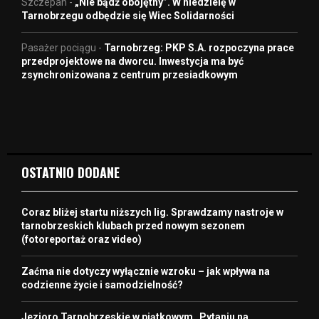
Szczepan
-
„Nie bądź obojętny”. W niedzielę w
Tarnobrzegu odbędzie się Wiec Solidarności
Pasażer pociągu
-
Tarnobrzeg: PKP S.A. rozpoczyna prace
przedprojektowe na dworcu. Inwestycja ma być
zsynchronizowana z centrum przesiadkowym
OSTATNIO DODANE
Coraz bliżej startu niższych lig. Sprawdzamy nastroje w
tarnobrzeskich klubach przed nowym sezonem
(fotoreportaż oraz video)
Zaćma nie dotyczy wyłącznie wzroku – jak wpływa na
codzienne życie i samodzielność?
Jezioro Tarnobrzeskie w piątkowym „Pytaniu na