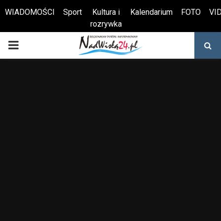
WIADOMOŚCI
Sport
Kultura i
Kalendarium
FOTO
VI
rozrywka
Otwórz pasek narzędzi
PRIMARY
MENU