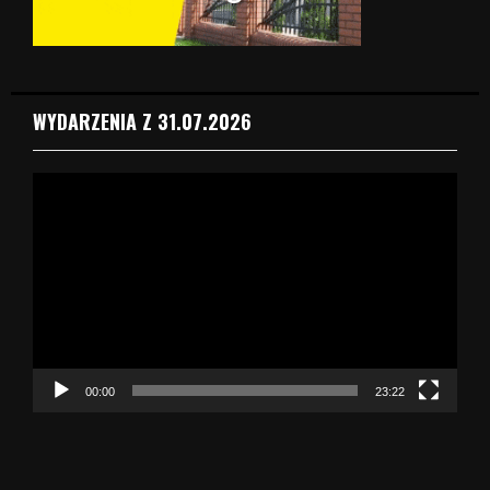
WYDARZENIA Z 31.07.2026
O
d
t
w
a
r
z
a
c
z
00:00
23:22
v
i
d
e