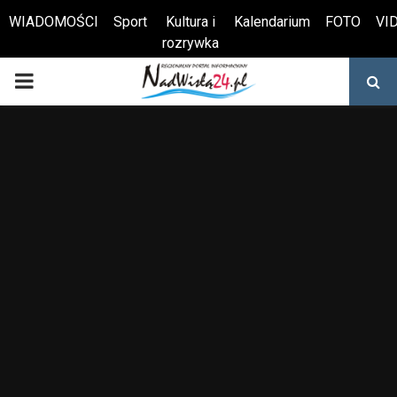
WIADOMOŚCI
Sport
Kultura i
Kalendarium
FOTO
VI
rozrywka
Otwórz pasek narzędzi
PRIMARY
MENU