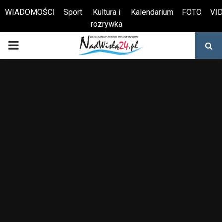
WIADOMOŚCI
Sport
Kultura i
Kalendarium
FOTO
VI
rozrywka
Otwórz pasek narzędzi
PRIMARY
MENU