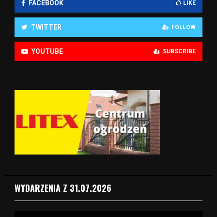
FACEBOOK
LIKE
TWITTER
FOLLOW
YOUTUBE
SUBSCRIBE
WYDARZENIA Z 31.07.2026
O