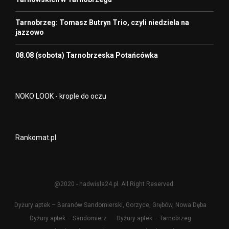
Tarnobrzeg: Tomasz Butryn Trio, czyli niedziela na
jazzowo
08.08 (sobota) Tarnobrzeska Potańcówka
NOKO LOOK - krople do oczu
Rankomat.pl
@2020 - nadwisla24.pl. All Right Reserved.
Dyżury aptek – Baranów Sandomierski, Gorzyce, Grębów, Nowa Dęba
Dyżury aptek – Sandomierz
Dyżury aptek – Tarnobrzeg