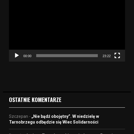
d
t
w
a
r
z
a
c
z
00:00
23:22
v
i
d
e
o
OSTATNIE KOMENTARZE
Szczepan
-
„Nie bądź obojętny”. W niedzielę w
Tarnobrzegu odbędzie się Wiec Solidarności