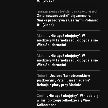
0:1 (video)
manual penis stretching risks explained
-
Zmarnowane „setki” się zemściły.
Siarka przegrywa z Czarnymi Połaniec
0:1 (video)
Mundi
-
„Nie bądź obojętny”. W
niedzielę w Tarnobrzegu odbędzie się
Wiec Solidarności
Mundi
-
„Nie bądź obojętny”. W
niedzielę w Tarnobrzegu odbędzie się
Wiec Solidarności
Robert
-
Jezioro Tarnobrzeskie w
piątkowym „Pytaniu na śniadanie”.
Relacja z plaży przy Marinie
Gość
-
„Nie bądź obojętny”. W niedzielę
w Tarnobrzegu odbędzie się Wiec
Solidarności