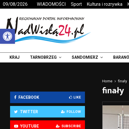
09/08/2026
WIADOMOŚCI
Sport
Kultura i rozrywka
Otwórz pasek narzędzi
KRAJ
TARNOBRZEG
SANDOMIERZ
BARANÓ
Home
finały
finały
FACEBOOK
LIKE
TWITTER
FOLLOW
YOUTUBE
SUBSCRIBE