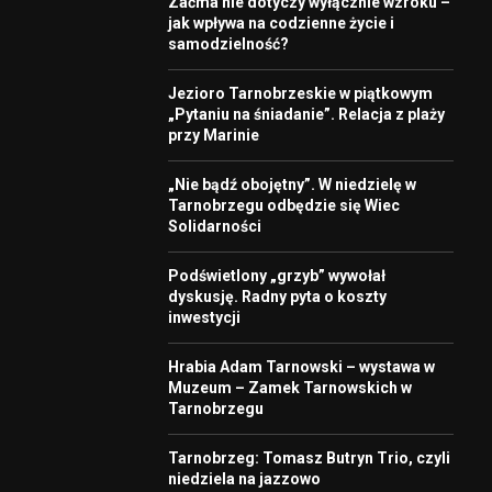
Zaćma nie dotyczy wyłącznie wzroku –
jak wpływa na codzienne życie i
samodzielność?
Jezioro Tarnobrzeskie w piątkowym
„Pytaniu na śniadanie”. Relacja z plaży
przy Marinie
„Nie bądź obojętny”. W niedzielę w
Tarnobrzegu odbędzie się Wiec
Solidarności
Podświetlony „grzyb” wywołał
dyskusję. Radny pyta o koszty
inwestycji
Hrabia Adam Tarnowski – wystawa w
Muzeum – Zamek Tarnowskich w
Tarnobrzegu
Tarnobrzeg: Tomasz Butryn Trio, czyli
niedziela na jazzowo