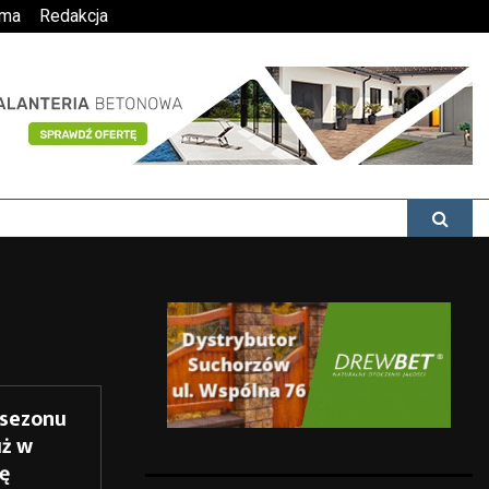
ama
Redakcja
 sezonu
uż w
tę