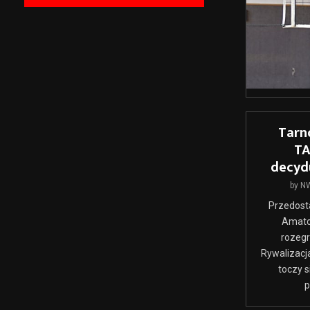
Tarn
TA
decydu
by
N
Przedosta
Amator
rozegr
Rywalizacj
toczy s
p