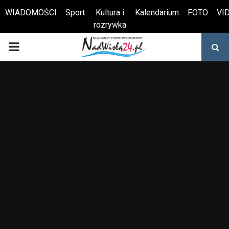
WIADOMOŚCI
Sport
Kultura i
Kalendarium
FOTO
VI
rozrywka
Otwórz pasek narzędzi
PRIMARY
MENU