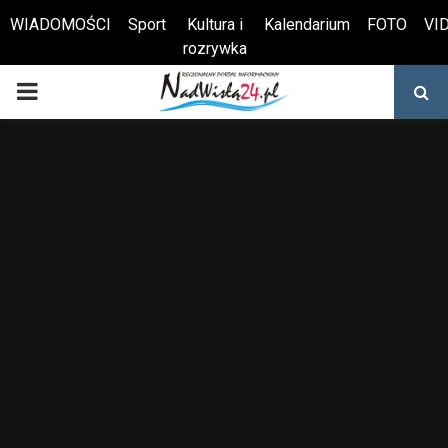
WIADOMOŚCI
Sport
Kultura i
Kalendarium
FOTO
VI
rozrywka
Otwórz pasek narzędzi
PRIMARY
MENU