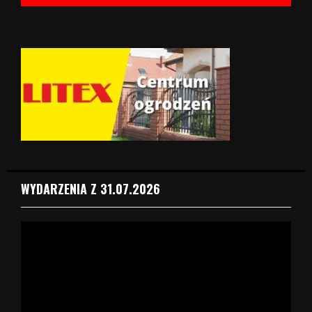
WYDARZENIA Z 31.07.2026
O
d
t
w
a
r