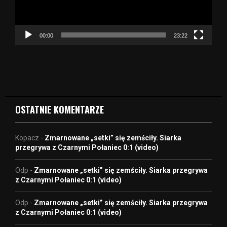
z
a
c
z
00:00
23:22
v
i
d
e
o
OSTATNIE KOMENTARZE
Kopacz
-
Zmarnowane „setki” się zemściły. Siarka
przegrywa z Czarnymi Połaniec 0:1 (video)
Odp
-
Zmarnowane „setki” się zemściły. Siarka przegrywa
z Czarnymi Połaniec 0:1 (video)
Odp
-
Zmarnowane „setki” się zemściły. Siarka przegrywa
z Czarnymi Połaniec 0:1 (video)