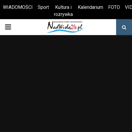
WIADOMOŚCI
Sport
Kultura i
Kalendarium
FOTO
VI
rozrywka
Otwórz pasek narzędzi
PRIMARY
MENU