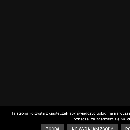
Ta strona korzysta z ciasteczek aby świadczyć usługi na najwyżs
oznacza, że zgadzasz się na ic
ZGODA
NIE WYRAŻAM ZGODY
PO