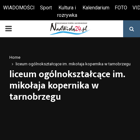
WIADOMOŚCI
Sport
Kultura i
Kalendarium
FOTO
VI
rozrywka
Otwórz pasek narzędzi
PRIMARY
MENU
Home
liceum ogólnokształcące im. mikołaja kopernika w tarnobrzegu
liceum ogólnokształcące im.
mikołaja kopernika w
tarnobrzegu