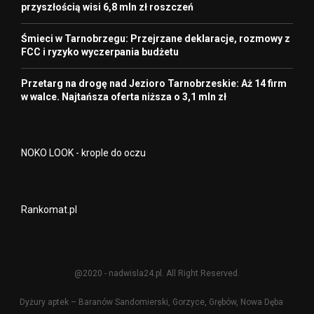
przyszłością wisi 6,8 mln zł roszczeń
Śmieci w Tarnobrzegu: Przejrzane deklaracje, rozmowy z
FCC i ryzyko wyczerpania budżetu
Przetarg na drogę nad Jezioro Tarnobrzeskie: Aż 14 firm
w walce. Najtańsza oferta niższa o 3,1 mln zł
NOKO LOOK - krople do oczu
Rankomat.pl
@2020 - nadwisla24.pl. All Right Reserved.
Dyżury aptek – Baranów Sandomierski, Gorzyce, Grębów, Nowa Dęba