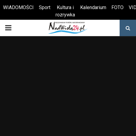
WIADOMOŚCI
Sport
Kultura i
Kalendarium
FOTO
VI
rozrywka
Otwórz pasek narzędzi
PRIMARY
MENU