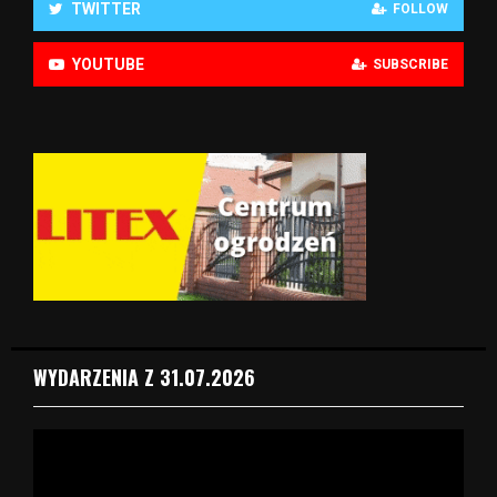
TWITTER
FOLLOW
YOUTUBE
SUBSCRIBE
WYDARZENIA Z 31.07.2026
O
d
t