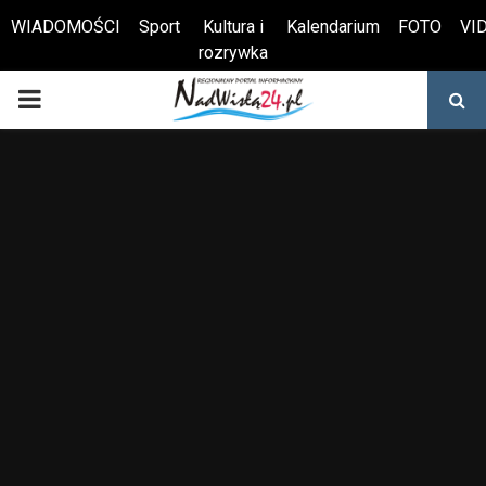
WIADOMOŚCI
Sport
Kultura i
Kalendarium
FOTO
VI
rozrywka
Otwórz pasek narzędzi
PRIMARY
MENU