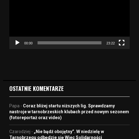
w
a
r
z
a
c
z
00:00
23:22
v
i
d
e
o
OSTATNIE KOMENTARZE
Papa
-
Coraz bliżej startu niższych lig. Sprawdzamy
nastroje w tarnobrzeskich klubach przed nowym sezonem
(fotoreportaż oraz video)
Czarodziej
-
„Nie bądź obojętny”. W niedzielę w
Tarnobrzegu odbędzie się Wiec Solidarności