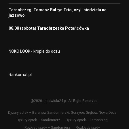
Tarnobrzeg: Tomasz Butryn Trio, czyli niedziela na
jazzowo
08.08 (sobota) Tarnobrzeska Potańcówka
NOKO LOOK - krople do oczu
Rankomat.pl
@2020 - nadwisla24.pl. All Right Reserved.
Dyżury aptek – Baranów Sandomierski, Gorzyce, Grębów, Nowa Dęba
Dyżury aptek – Sandomierz
Dyżury aptek – Tarnobrzeg
Rozkład jazdy – Sandomierz
Rozkłady jazdy