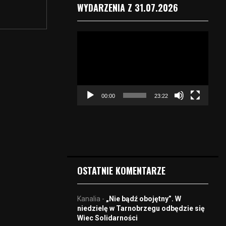
WYDARZENIA Z 31.07.2026
O
d
t
w
a
r
00:00
23:22
z
a
c
z
v
i
d
OSTATNIE KOMENTARZE
e
o
Kanalia
-
„Nie bądź obojętny”. W
niedzielę w Tarnobrzegu odbędzie się
Wiec Solidarności