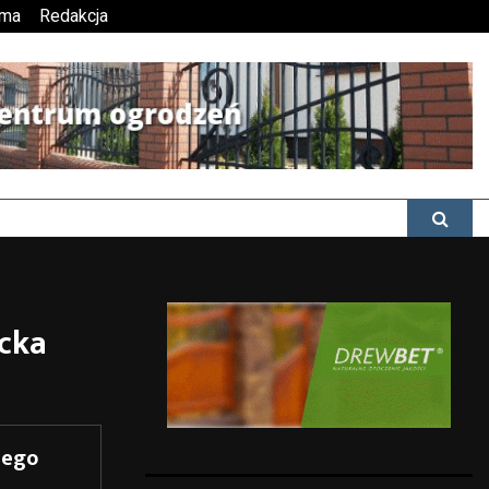
ama
Redakcja
ecka
nego