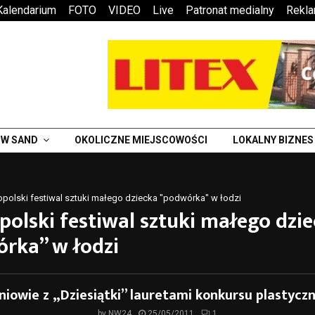
Kalendarium
FOTO
VIDEO
Live
Patronat medialny
Rekl
W SAND
OKOLICZNE MIEJSCOWOŚCI
LOKALNY BIZNES
polski festiwal sztuki małego dziecka "podwórka" w łodzi
polski festiwal sztuki małego dzi
rka” w łodzi
niowie z „Dziesiątki” lauretami konkursu plastycz
by
NW24
25/05/2011
1