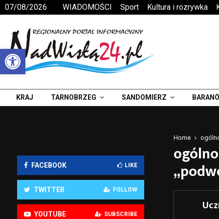
07/08/2026
WIADOMOŚCI
Sport
Kultura i rozrywka
Otwórz pasek narzędzi
KRAJ
TARNOBRZEG
SANDOMIERZ
BARANÓ
Home
ogólno
ogólno
„podwó
FACEBOOK
LIKE
TWITTER
FOLLOW
Ucz
YOUTUBE
SUBSCRIBE