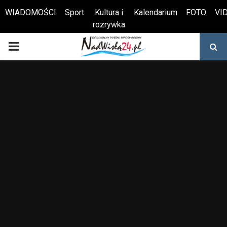
WIADOMOŚCI
Sport
Kultura i
Kalendarium
FOTO
VI
rozrywka
Otwórz pasek narzędzi
PRIMARY
MENU