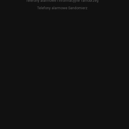
Telefony alarmowe i informacyjne Tarnobrzeg
Telefony alarmowe Sandomierz