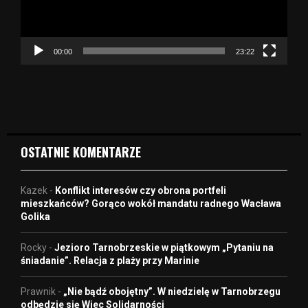
z
a
c
z
00:00
23:22
v
i
d
e
o
OSTATNIE KOMENTARZE
Kazek
-
Konflikt interesów czy obrona portfeli
mieszkańców? Gorąco wokół mandatu radnego Wacława
Golika
Rocky
-
Jezioro Tarnobrzeskie w piątkowym „Pytaniu na
śniadanie”. Relacja z plaży przy Marinie
Prawnik
-
„Nie bądź obojętny”. W niedzielę w Tarnobrzegu
odbędzie się Wiec Solidarności