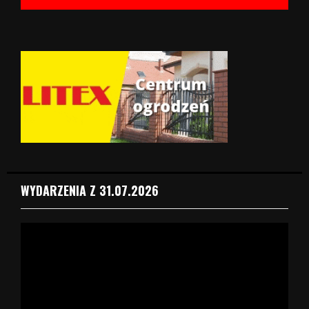
WYDARZENIA Z 31.07.2026
O
d
t
w
a
r