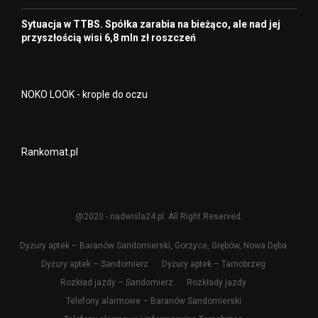
Sytuacja w TTBS. Spółka zarabia na bieżąco, ale nad jej
przyszłością wisi 6,8 mln zł roszczeń
NOKO LOOK - krople do oczu
Rankomat.pl
@2020 - nadwisla24.pl. All Right Reserved.
Dyżury aptek – Baranów Sandomierski, Gorzyce, Grębów, Nowa Dęba
Dyżury aptek – Sandomierz
Dyżury aptek – Tarnobrzeg
Rozkład jazdy – Sandomierz
Rozkłady jazdy
Telefony alarmowe – Baranów Sandomierski