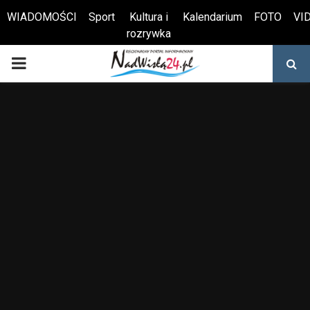
WIADOMOŚCI
Sport
Kultura i
Kalendarium
FOTO
VI
rozrywka
Otwórz pasek narzędzi
PRIMARY
MENU