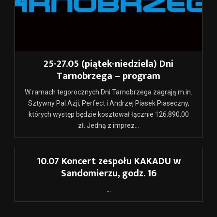
25-27.05 (piątek-niedziela) Dni
Tarnobrzega – program
W ramach tegorocznych Dni Tarnobrzega zagrają m.in.
Sztywny Pal Azji, Perfect i Andrzej Piasek Piaseczny,
których występ będzie kosztował łącznie 126.890,00
zł. Jedną z imprez...
10.07 Koncert zespołu KAKADU w
Sandomierzu, godz. 16
...