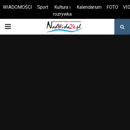
WIADOMOŚCI
Sport
Kultura i
Kalendarium
FOTO
VI
rozrywka
Otwórz pasek narzędzi
PRIMARY
MENU