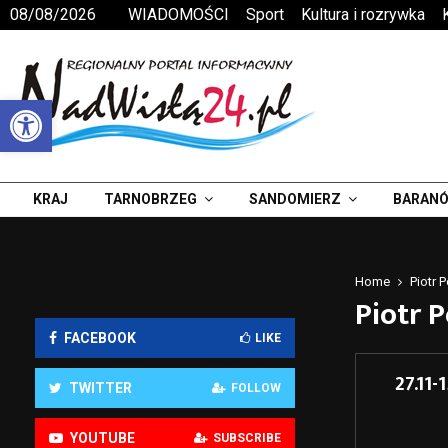
08/08/2026
WIADOMOŚCI
Sport
Kultura i rozrywka
Otwórz pasek narzędzi
KRAJ
TARNOBRZEG
SANDOMIERZ
BARANÓ
Home
Piotr 
Piotr P
FACEBOOK
LIKE
27.11
TWITTER
FOLLOW
YOUTUBE
SUBSCRIBE