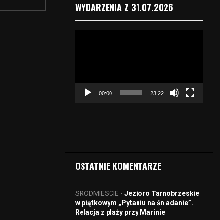
WYDARZENIA Z 31.07.2026
O
d
t
w
a
r
00:00
23:22
z
a
c
z
v
i
d
OSTATNIE KOMENTARZE
e
o
SRODMIESCIE
-
Jezioro Tarnobrzeskie
w piątkowym „Pytaniu na śniadanie”.
Relacja z plaży przy Marinie