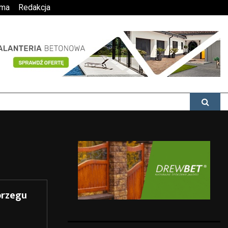
ama
Redakcja
brzegu