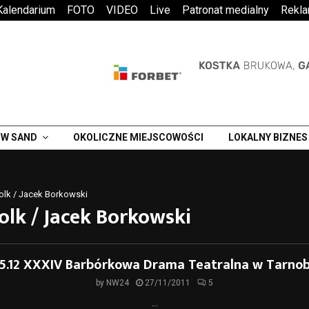
Kalendarium
FOTO
VIDEO
Live
Patronat medialny
Rekl
W SAND
OKOLICZNE MIEJSCOWOŚCI
LOKALNY BIZNES
Polk / Jacek Borkowski
olk / Jacek Borkowski
-15.12 XXXIV Barbórkowa Drama Teatralna w Tarno
by
NW24
27/11/2011
5
...