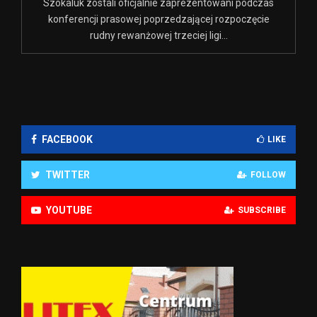
Szokaluk zostali oficjalnie zaprezentowani podczas
konferencji prasowej poprzedzającej rozpoczęcie
rudny rewanżowej trzeciej ligi...
FACEBOOK
LIKE
TWITTER
FOLLOW
YOUTUBE
SUBSCRIBE