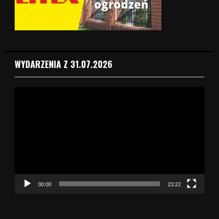
WYDARZENIA Z 31.07.2026
O
d
t
w
a
r
z
a
c
z
00:00
23:22
v
i
d