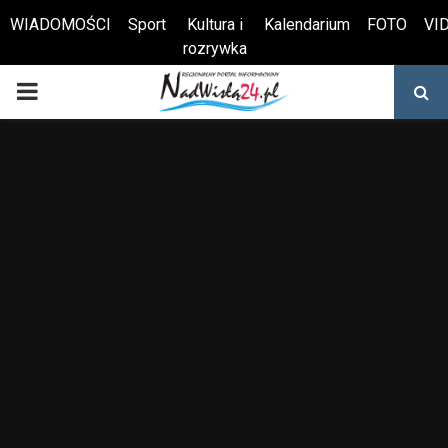
WIADOMOŚCI
Sport
Kultura i
Kalendarium
FOTO
VI
rozrywka
Otwórz pasek narzędzi
PRIMARY
MENU