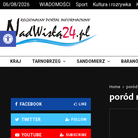
06/08/2026
WIADOMOŚCI
Sport
Kultura i rozrywka
Otwórz pasek narzędzi
KRAJ
TARNOBRZEG
SANDOMIERZ
BARANÓ
Home
poród
poród 
FACEBOOK
LIKE
TWITTER
FOLLOW
YOUTUBE
SUBSCRIBE