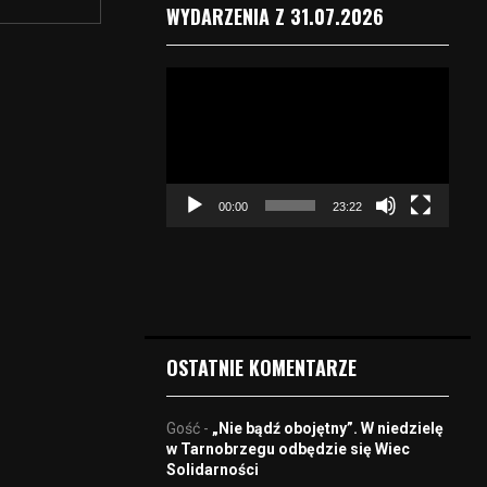
WYDARZENIA Z 31.07.2026
O
d
t
w
a
r
00:00
23:22
z
a
c
z
v
i
d
OSTATNIE KOMENTARZE
e
o
Gość
-
„Nie bądź obojętny”. W niedzielę
w Tarnobrzegu odbędzie się Wiec
Solidarności