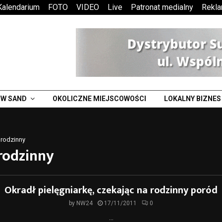
Kalendarium
FOTO
VIDEO
Live
Patronat medialny
Rekl
W SAND
OKOLICZNE MIEJSCOWOŚCI
LOKALNY BIZNES
 rodzinny
rodzinny
Okradł pielęgniarkę, czekając na rodzinny poród
by
NW24
17/11/2011
0
...