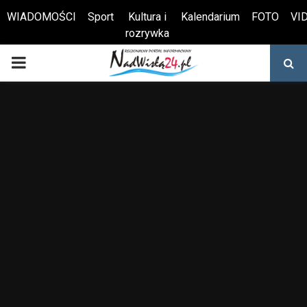
WIADOMOŚCI
Sport
Kultura i
Kalendarium
FOTO
VI
rozrywka
Otwórz pasek narzędzi
PRIMARY
MENU