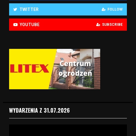
TWITTER
FOLLOW
YOUTUBE
SUBSCRIBE
WYDARZENIA Z 31.07.2026
O
d