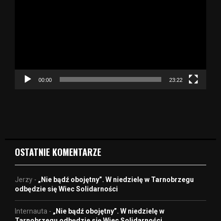
t
w
a
r
z
a
c
z
00:00
23:22
v
i
d
e
o
OSTATNIE KOMENTARZE
Jerzy
-
„Nie bądź obojętny”. W niedzielę w Tarnobrzegu
odbędzie się Wiec Solidarności
Internauta
-
„Nie bądź obojętny”. W niedzielę w
Tarnobrzegu odbędzie się Wiec Solidarności