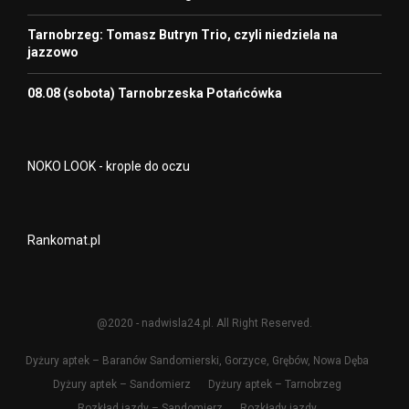
Tarnobrzeg: Tomasz Butryn Trio, czyli niedziela na
jazzowo
08.08 (sobota) Tarnobrzeska Potańcówka
NOKO LOOK - krople do oczu
Rankomat.pl
@2020 - nadwisla24.pl. All Right Reserved.
Dyżury aptek – Baranów Sandomierski, Gorzyce, Grębów, Nowa Dęba
Dyżury aptek – Sandomierz
Dyżury aptek – Tarnobrzeg
Rozkład jazdy – Sandomierz
Rozkłady jazdy