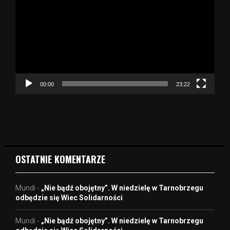
t
w
a
r
z
a
c
z
00:00
23:22
v
i
d
e
o
OSTATNIE KOMENTARZE
Mundi
-
„Nie bądź obojętny”. W niedzielę w Tarnobrzegu
odbędzie się Wiec Solidarności
Mundi
-
„Nie bądź obojętny”. W niedzielę w Tarnobrzegu