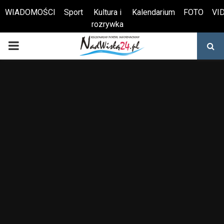
WIADOMOŚCI
Sport
Kultura i
Kalendarium
FOTO
VI
rozrywka
Otwórz pasek narzędzi
PRIMARY
MENU