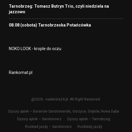
Tarnobrzeg: Tomasz Butryn Trio, czyli niedziela na
jazzowo
08.08 (sobota) Tarnobrzeska Potańcówka
NOKO LOOK - krople do oczu
Rankomat.pl
@2020 - nadwisla24.pl. All Right Reserved.
Dyżury aptek – Baranów Sandomierski, Gorzyce, Grębów, Nowa Dęba
Dyżury aptek – Sandomierz
Dyżury aptek – Tarnobrzeg
Rozkład jazdy – Sandomierz
Rozkłady jazdy