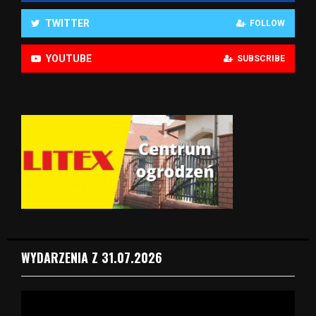
TWITTER
FOLLOW
YOUTUBE
SUBSCRIBE
WYDARZENIA Z 31.07.2026
O
d