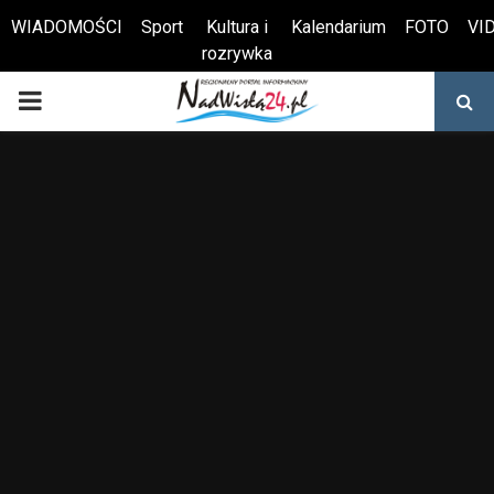
WIADOMOŚCI
Sport
Kultura i
Kalendarium
FOTO
VI
rozrywka
Otwórz pasek narzędzi
PRIMARY
MENU