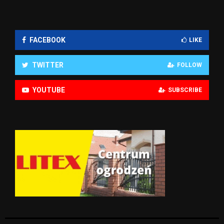
FACEBOOK
LIKE
TWITTER
FOLLOW
YOUTUBE
SUBSCRIBE