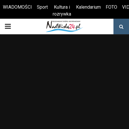
WIADOMOŚCI
Sport
Kultura i
Kalendarium
FOTO
VI
rozrywka
Otwórz pasek narzędzi
PRIMARY
MENU