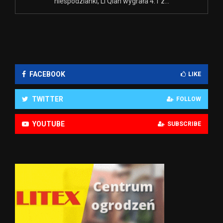
niespodzianki, Li Qian wygrała 4:1 z...
FACEBOOK
LIKE
TWITTER
FOLLOW
YOUTUBE
SUBSCRIBE