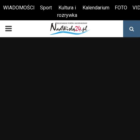
WIADOMOŚCI
Sport
Kultura i
Kalendarium
FOTO
VI
rozrywka
Otwórz pasek narzędzi
PRIMARY
MENU