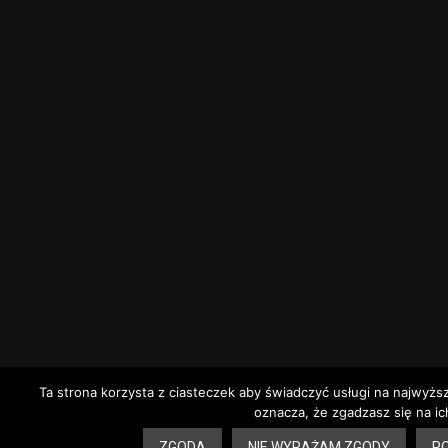
Ta strona korzysta z ciasteczek aby świadczyć usługi na najwyżs
oznacza, że zgadzasz się na ic
ZGODA
NIE WYRAŻAM ZGODY
PO