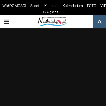
WIADOMOŚCI
Sport
Kultura i
Kalendarium
FOTO
VI
rozrywka
Otwórz pasek narzędzi
PRIMARY
MENU