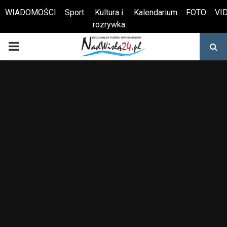
WIADOMOŚCI
Sport
Kultura i
Kalendarium
FOTO
VI
rozrywka
Otwórz pasek narzędzi
PRIMARY
MENU