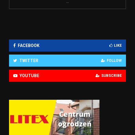
...
FACEBOOK
LIKE
TWITTER
FOLLOW
YOUTUBE
SUBSCRIBE