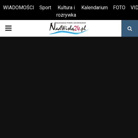
WIADOMOŚCI
Sport
Kultura i
Kalendarium
FOTO
VI
rozrywka
Otwórz pasek narzędzi
PRIMARY
MENU