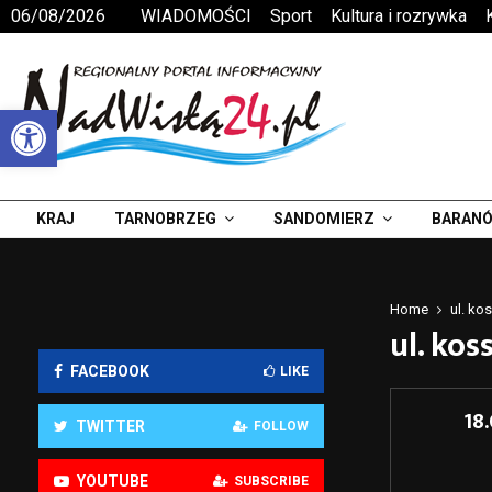
06/08/2026
WIADOMOŚCI
Sport
Kultura i rozrywka
Otwórz pasek narzędzi
KRAJ
TARNOBRZEG
SANDOMIERZ
BARANÓ
Home
ul. ko
ul. kos
FACEBOOK
LIKE
18
TWITTER
FOLLOW
YOUTUBE
SUBSCRIBE