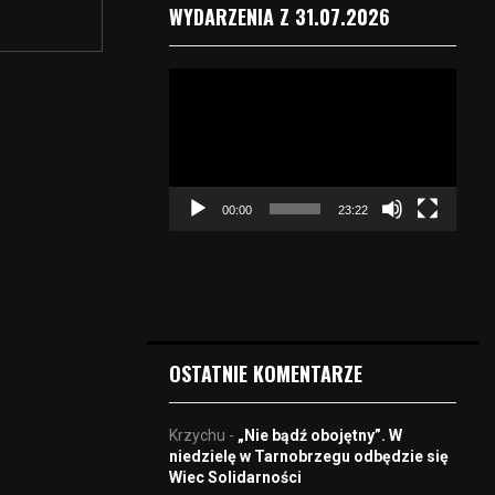
WYDARZENIA Z 31.07.2026
O
d
t
w
a
r
00:00
23:22
z
a
c
z
v
i
d
OSTATNIE KOMENTARZE
e
o
Krzychu
-
„Nie bądź obojętny”. W
niedzielę w Tarnobrzegu odbędzie się
Wiec Solidarności