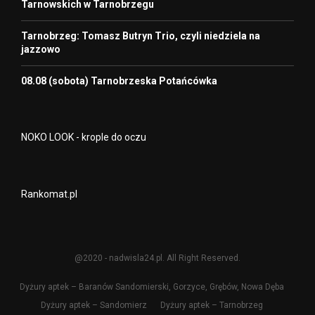
Tarnowskich w Tarnobrzegu
Tarnobrzeg: Tomasz Butryn Trio, czyli niedziela na
jazzowo
08.08 (sobota) Tarnobrzeska Potańcówka
NOKO LOOK - krople do oczu
Rankomat.pl
@2020 - nadwisla24.pl. All Right Reserved.
Dyżury aptek – Baranów Sandomierski, Gorzyce, Grębów, Nowa Dęba
Dyżury aptek – Sandomierz
Dyżury aptek – Tarnobrzeg