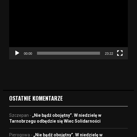
d
t
w
a
r
z
a
c
z
00:00
23:22
v
i
d
e
o
OSTATNIE KOMENTARZE
Szczepan
-
„Nie bądź obojętny”. W niedzielę w
Tarnobrzegu odbędzie się Wiec Solidarności
Pierogowa
-
„Nie bądź obojętny”. W niedzielę w