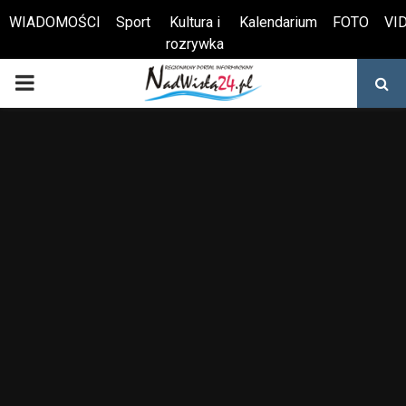
WIADOMOŚCI
Sport
Kultura i
Kalendarium
FOTO
VI
rozrywka
Otwórz pasek narzędzi
PRIMARY
MENU