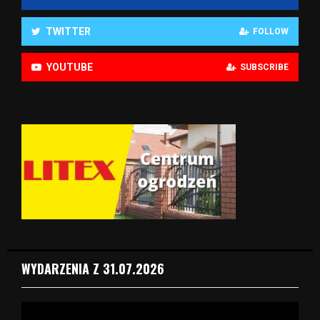
TWITTER
FOLLOW
YOUTUBE
SUBSCRIBE
WYDARZENIA Z 31.07.2026
O