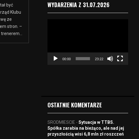
WYDARZENIA Z 31.07.2026
tał być
rząd Klubu
owę ze
O
em stron. –
d
trenerem...
t
w
a
r
00:00
23:22
z
a
c
z
v
i
d
OSTATNIE KOMENTARZE
e
o
SRODMIESCIE
-
Sytuacja w TTBS.
Spółka zarabia na bieżąco, ale nad jej
przyszłością wisi 6,8 mln zł roszczeń