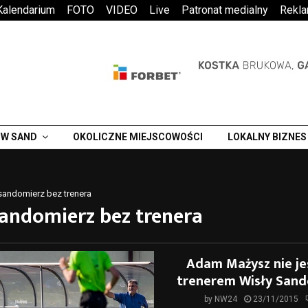
Kalendarium
FOTO
VIDEO
Live
Patronat medialny
Rekl
W SAND
OKOLICZNE MIEJSCOWOŚCI
LOKALNY BIZNES
sandomierz bez trenera
sandomierz bez trenera
Adam Mażysz nie jes
trenerem Wisły Sand
by
NW24
23/11/2015