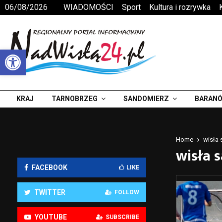
06/08/2026
WIADOMOŚCI
Sport
Kultura i rozrywka
Otwórz pasek narzędzi
KRAJ
TARNOBRZEG
SANDOMIERZ
BARANÓ
Home
wisła 
wisła 
FACEBOOK
LIKE
TWITTER
FOLLOW
YOUTUBE
SUBSCRIBE