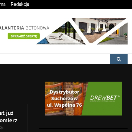
ama
Redakcja
t już
omierz
0