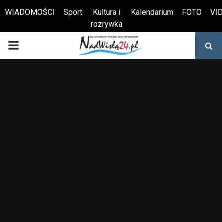
WIADOMOŚCI
Sport
Kultura i
Kalendarium
FOTO
VI
rozrywka
Otwórz pasek narzędzi
PRIMARY
MENU