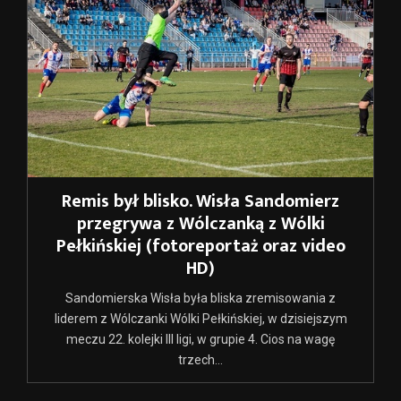
Remis był blisko. Wisła Sandomierz
przegrywa z Wólczanką z Wólki
Pełkińskiej (fotoreportaż oraz video
HD)
Sandomierska Wisła była bliska zremisowania z
liderem z Wólczanki Wólki Pełkińskiej, w dzisiejszym
meczu 22. kolejki III ligi, w grupie 4. Cios na wagę
trzech...