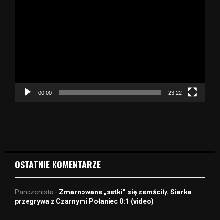
d
t
w
a
r
z
a
c
z
00:00
23:22
v
i
d
e
o
OSTATNIE KOMENTARZE
Panczenista
-
Zmarnowane „setki” się zemściły. Siarka
przegrywa z Czarnymi Połaniec 0:1 (video)