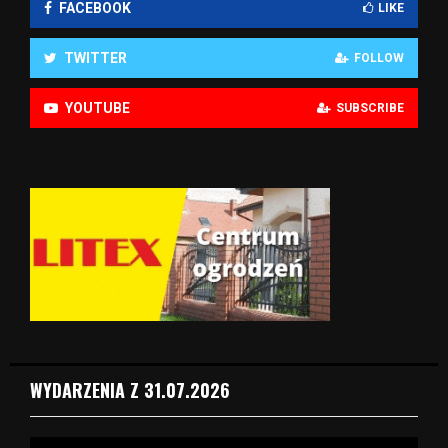
FACEBOOK
LIKE
TWITTER
FOLLOW
YOUTUBE
SUBSCRIBE
WYDARZENIA Z 31.07.2026
O