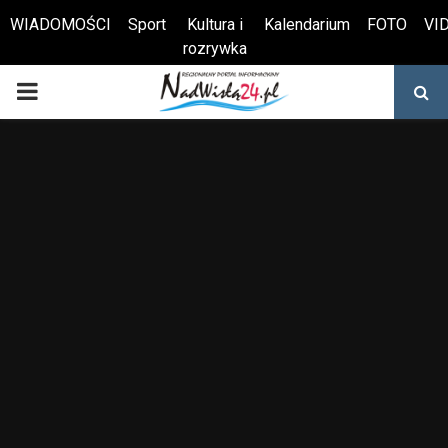
WIADOMOŚCI
Sport
Kultura i
Kalendarium
FOTO
VI
rozrywka
Otwórz pasek narzędzi
PRIMARY
MENU