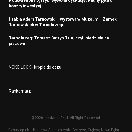
Podświetlony „grzyb” wywołał dyskusję. Radny pyta o
koszty inwestycji
Hrabia Adam Tarnowski – wystawa w Muzeum – Zamek
Tarnowskich w Tarnobrzegu
Tarnobrzeg: Tomasz Butryn Trio, czyli niedziela na
jazzowo
NOKO LOOK - krople do oczu
Rankomat.pl
@2020 - nadwisla24.pl. All Right Reserved.
Dyżury aptek – Baranów Sandomierski, Gorzyce, Grębów, Nowa Dęba