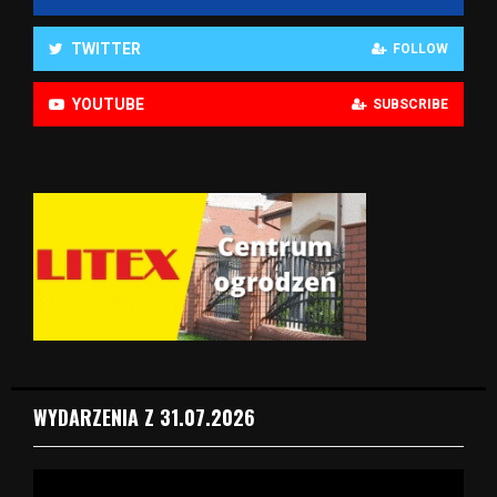
TWITTER
FOLLOW
YOUTUBE
SUBSCRIBE
WYDARZENIA Z 31.07.2026
O