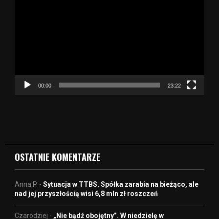
d
t
w
a
r
z
a
c
z
00:00
23:22
v
i
d
e
o
OSTATNIE KOMENTARZE
Anna P.
-
Sytuacja w TTBS. Spółka zarabia na bieżąco, ale
nad jej przyszłością wisi 6,8 mln zł roszczeń
Czarodziej
-
„Nie bądź obojętny”. W niedzielę w