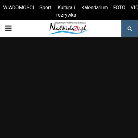
WIADOMOŚCI
Sport
Kultura i
Kalendarium
FOTO
VI
rozrywka
Otwórz pasek narzędzi
PRIMARY
MENU