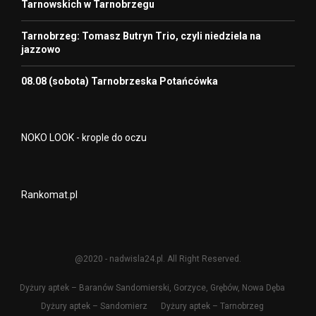
Tarnowskich w Tarnobrzegu
Tarnobrzeg: Tomasz Butryn Trio, czyli niedziela na
jazzowo
08.08 (sobota) Tarnobrzeska Potańcówka
NOKO LOOK - krople do oczu
Rankomat.pl
@2020 - nadwisla24.pl. All Right Reserved.
Dyżury aptek – Baranów Sandomierski, Gorzyce, Grębów, Nowa Dęba
Dyżury aptek – Sandomierz
Dyżury aptek – Tarnobrzeg