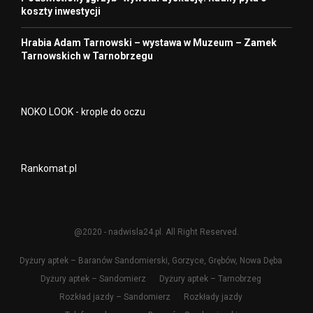
koszty inwestycji
Hrabia Adam Tarnowski – wystawa w Muzeum – Zamek
Tarnowskich w Tarnobrzegu
NOKO LOOK - krople do oczu
Rankomat.pl
@2020 - nadwisla24.pl. All Right Reserved.
Dyżury aptek – Baranów Sandomierski, Gorzyce, Grębów, Nowa Dęba
Dyżury aptek – Sandomierz
Dyżury aptek – Tarnobrzeg
Rozkład jazdy – Sandomierz
Rozkłady jazdy