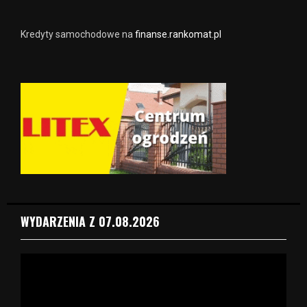
Kredyty samochodowe na
finanse.rankomat.pl
WYDARZENIA Z 07.08.2026
O
d
t
w