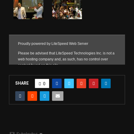
SHARE
0
Subskrybuj