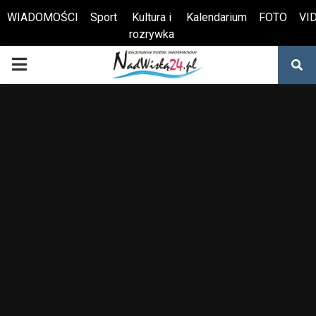
WIADOMOŚCI
Sport
Kultura i
Kalendarium
FOTO
VI
rozrywka
Otwórz pasek narzędzi
PRIMARY
MENU