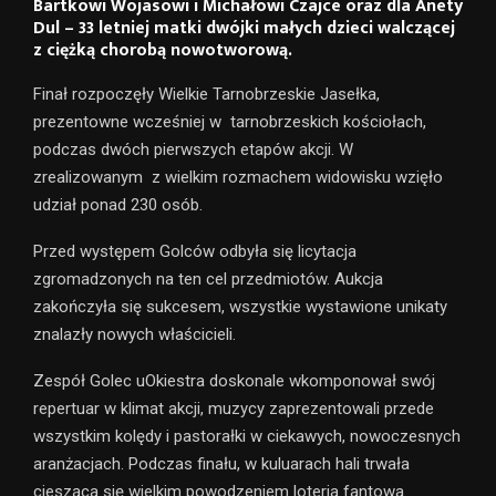
Bartkowi Wojasowi i Michałowi Czajce oraz dla Anety
Dul – 33 letniej matki dwójki małych dzieci walczącej
z ciężką chorobą nowotworową.
Finał rozpoczęły Wielkie Tarnobrzeskie Jasełka,
prezentowne wcześniej w tarnobrzeskich kościołach,
podczas dwóch pierwszych etapów akcji. W
zrealizowanym z wielkim rozmachem widowisku wzięło
udział ponad 230 osób.
Przed występem Golców odbyła się licytacja
zgromadzonych na ten cel przedmiotów. Aukcja
zakończyła się sukcesem, wszystkie wystawione unikaty
znalazły nowych właścicieli.
Zespół Golec uOkiestra doskonale wkomponował swój
repertuar w klimat akcji, muzycy zaprezentowali przede
wszystkim kolędy i pastorałki w ciekawych, nowoczesnych
aranżacjach. Podczas finału, w kuluarach hali trwała
ciesząca się wielkim powodzeniem loteria fantowa.