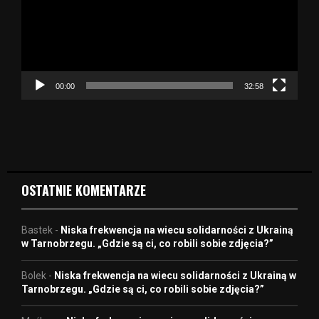
a
r
z
a
c
z
00:00
32:58
v
i
d
e
o
OSTATNIE KOMENTARZE
Bastek
-
Niska frekwencja na wiecu solidarności z Ukrainą
w Tarnobrzegu. „Gdzie są ci, co robili sobie zdjęcia?”
Bolek
-
Niska frekwencja na wiecu solidarności z Ukrainą w
Tarnobrzegu. „Gdzie są ci, co robili sobie zdjęcia?”