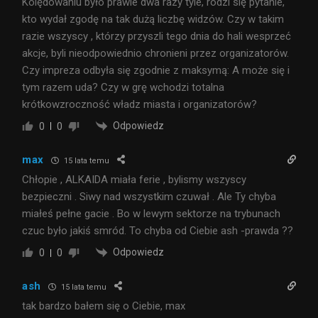
Kolędowaniu było prawie dwa razy tyle, rodzi się pytanie,
kto wydał zgodę na tak dużą liczbę widzów. Czy w takim
razie wszyscy , którzy przyszli tego dnia do hali wesprzeć
akcje, byli nieodpowiednio chronieni przez organizatorów.
Czy impreza odbyła się zgodnie z maksymą: A może się i
tym razem uda? Czy w grę wchodzi totalna
krótkowzroczność władz miasta i organizatorów?
Odpowiedz
0
0
max
15 lata temu
Chłopie , ALKAIDA miała ferie , bylismy wszyscy
bezpieczni . Siwy nad wszystkim czuwał . Ale Ty chyba
miałeś pełne gacie . Bo w lewym sektorze na trybunach
czuc było jakiś smród. To chyba od Ciebie ash -prawda ??
Odpowiedz
0
0
ash
15 lata temu
tak bardzo bałem się o Ciebie, max