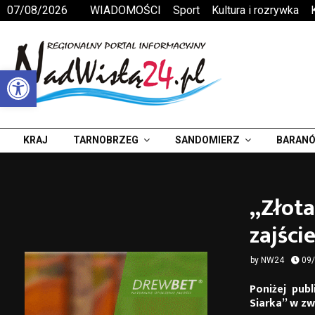
07/08/2026
WIADOMOŚCI
Sport
Kultura i rozrywka
Otwórz pasek narzędzi
KRAJ
TARNOBRZEG
SANDOMIERZ
BARANÓ
„Złota
zajści
by
NW24
09
Poniżej pub
Siarka” w zw