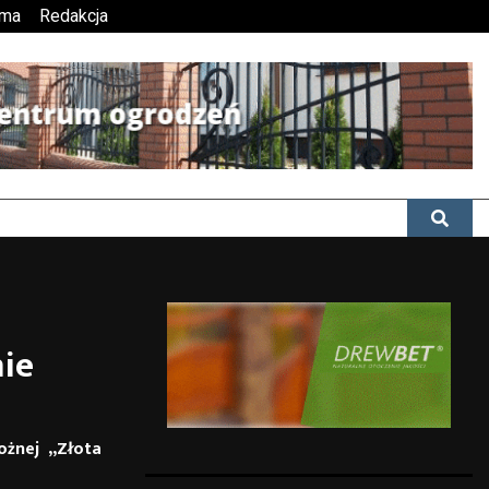
ama
Redakcja
nie
ożnej „Złota