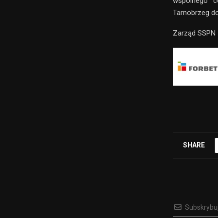
wspólnego ce
Tarnobrzeg do I
Zarząd SSPN
SHARE
Subskrybu