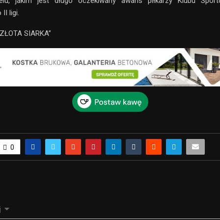
lu, jakim jest długo oczekiwany awans piłkarzy Klubu Spor
I ligi.
 ZŁOTA SIARKA”
0
j