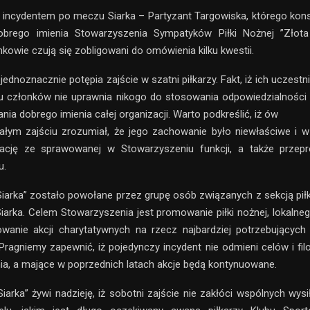
 incydentem po meczu Siarka – Partyzant Targowiska, którego kon
obrego imienia Stowarzyszenia Sympatyków Piłki Nożnej ”Złota 
nkowie czują się zobligowani do omówienia kilku kwestii.
 jednoznacznie potępia zajście w szatni piłkarzy. Fakt, iż ich uczestn
stu członków nie uprawnia nikogo do stosowania odpowiedzialności
ia dobrego imienia całej organizacji. Warto podkreślić, iż ów
ałym zajściu zrozumiał, że jego zachowanie było niewłaściwe i w
nację ze sprawowanej w Stowarzyszeniu funkcji, a także przepros
u.
iarka” zostało powołane przez grupę osób związanych z sekcją piłk
arka. Celem Stowarzyszenia jest promowanie piłki nożnej, lokalne
owanie akcji charytatywnych na rzecz najbardziej potrzebującyc
Pragniemy zapewnić, iż pojedynczy incydent nie odmieni celów i filoz
a, a mające w poprzednich latach akcje będą kontynuowane.
iarka” żywi nadzieję, iż sobotni zajście nie zakłóci wspólnych wys