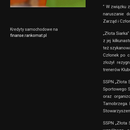
” W związku z
naruszanie d
Zarząd i Czło
Kredyty samochodowe na
„Złota Siarka”
finanse.rankomat.pl
z jej kilkuna
też szykanowan
Członek po c
złożył rezyg
trenerów Klub
SSPN „Złota S
Sportowego Si
oraz organiz
Tarnobrzega. 
Stowarzyszeni
SSPN „Złota S