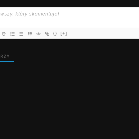
{}
[+]
RZY