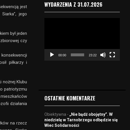
WYDARZENIA Z 31.07.2026
sekwencją jest
Siarka”, jego
O
d
t
ikiem był jeden
w
 zbiorowej czy
a
r
 konsekwencji
00:00
23:22
z
ił piłkarzy i
a
c
z
i nożnej Klubu
v
i
go patriotyzmu
d
h mieszkańców
OSTATNIE KOMENTARZE
e
ofii działania
o
Obiektywna
-
„Nie bądź obojętny”. W
niedzielę w Tarnobrzegu odbędzie się
iłków na rzecz
Wiec Solidarności