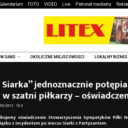
Kalendarium
FOTO
VIDEO
Live
Patronat medialny
Rekl
W SAND
OKOLICZNE MIEJSCOWOŚCI
LOKALNY BIZNES
 Siarka” jednoznacznie potępia
e w szatni piłkarzy – oświadcze
/05/2012
0
likujemy oświadczenie Stowarzyszenia Sympatyków Piłki N
iązku z incydentem po meczu Siarki z Partyzantem.