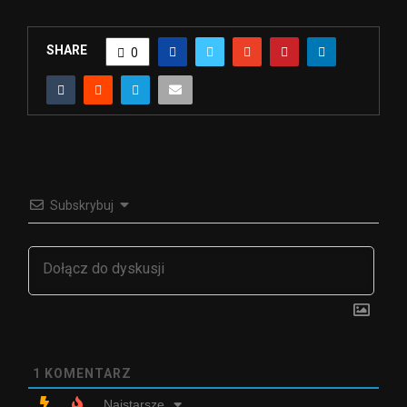
SHARE
0
Subskrybuj
1
KOMENTARZ
Najstarsze