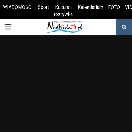
WIADOMOŚCI
Sport
Kultura i
Kalendarium
FOTO
VI
rozrywka
Otwórz pasek narzędzi
PRIMARY
MENU