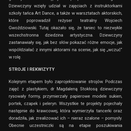
Dziewczyny wzięły udział w zajęciach z instruktorkami
szkoły tańca Art Dance, a także w warsztatach aktorskich,
które poprowadził reżyser teatralny Wojciech
Gwoździowski. Tutaj okazało się, że taniec to niezwykle
wszechstronna dziedzina artystyczna. Dziewczyny
zastanawiały się, jak bez słów pokazać różne emocje, jak
współdziałać z innymi aktorami na scenie, jak się „wczuć”
w rolę.
STROJE I REKWIZYTY
Kolejnym etapem było zaprojektowanie strojów. Podczas
zajęć z plastykiem, dr Magdaleną Stokłosą dziewczyny
rysowały formy, przymierzały papierowe modele sukien,
portek, czapek i peleryn. Wszystkie te projekty pojechały
następnie do krawcowej, która wymierzyła tancerki oraz
doradziła, jak zrealizować ich – nieraz szalone – pomysły.
Obecnie uczestniczki są na etapie poszukiwania