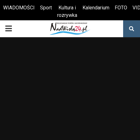
WIADOMOŚCI
Sport
Kultura i
Kalendarium
FOTO
VI
rozrywka
Otwórz pasek narzędzi
PRIMARY
MENU