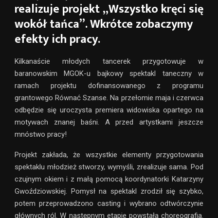
realizuje projekt „Wszystko kręci się
wokół tańca”. Wkrótce zobaczymy
efekty ich pracy.
Kilkanaście młodych tancerek przygotowuje w
baranowskim MGOK-u bajkowy spektakl taneczny w
ramach projektu dofinansowanego z programu
grantowego Równać Szanse. Na przełomie maja i czerwca
odbędzie się uroczysta premiera widowiska opartego na
motywach znanej baśni. A przed artystkami jeszcze
mnóstwo pracy!
Projekt zakłada, że wszystkie elementy przygotowania
spektaklu młodzież stworzy, wymyśli, zrealizuje sama. Pod
czujnym okiem i z małą pomocą koordynatorki Katarzyny
Gwoździowskiej. Pomysł na spektakl zrodził się szybko,
potem przeprowadzono casting i wybrano odtwórczynie
głównych ról. W następnym etapie powstała choreografia.