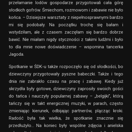
przełamanie lodów gospodarze przygotowali cała górę
słodkich gofrów. Śmiechom, rozmowom i zabawie nie było
końca. – Dzisiejsze warsztaty z niepełnosprawnymi bardzo
mi się podobały. Na początku trochę się bałam i
wstydziłam, ale z czasem zaczęłam się bardzo dobrze
bawić. Nie miałam nigdy styczności z takimi ludźmi i było
to dla mnie nowe doświadczenie – wspomina tancerka
Jagoda.
Spotkanie w ŚDK-u także rozpoczęło się od słodkości, bo
dziewczyny przygotowały pyszne babeczki. Także i tego
dnia nie zabrakło czasu na pracę i zabawę. Kiedy już
skrzydła były gotowe, dziewczyny zaprosiły swoich gości
do tańca i nauczyły popularnej zabawy – „belgijki”, którą
tańczy się w takt energicznej muzyki, w parach, często
zmieniając kierunek, odbijając partnerów, plącząc kroki.
Radość była tak wielka, że spotkanie znacznie się
przedłużyło… Na koniec były wspólne zdjęcia i anielska