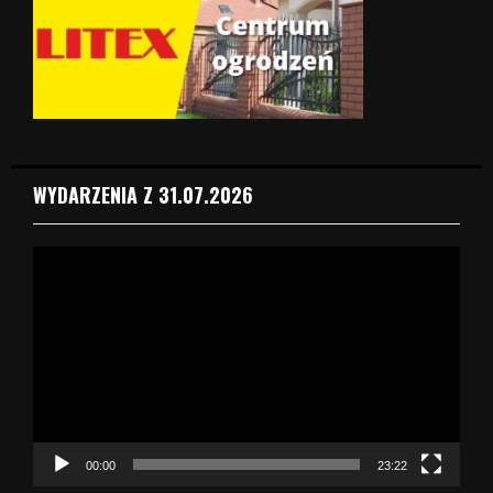
WYDARZENIA Z 31.07.2026
O
d
t
w
a
r
z
a
c
z
00:00
23:22
v