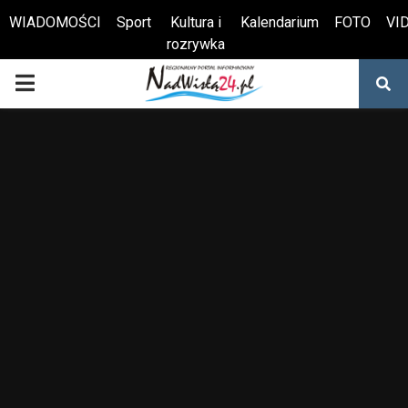
WIADOMOŚCI
Sport
Kultura i
Kalendarium
FOTO
VI
rozrywka
Otwórz pasek narzędzi
PRIMARY
MENU