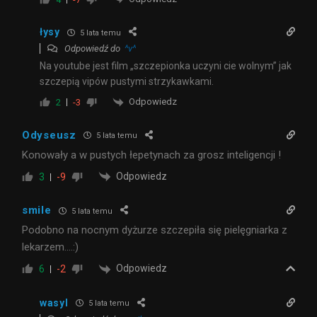
łysy
5 lata temu
Odpowiedź do
^v^
Na youtube jest film „szczepionka uczyni cie wolnym” jak
szczepią vipów pustymi strzykawkami.
Odpowiedz
2
-3
Odyseusz
5 lata temu
Konowały a w pustych łepetynach za grosz inteligencji !
Odpowiedz
3
-9
smile
5 lata temu
Podobno na nocnym dyżurze szczepiła się pielęgniarka z
lekarzem….:)
Odpowiedz
6
-2
wasyl
5 lata temu