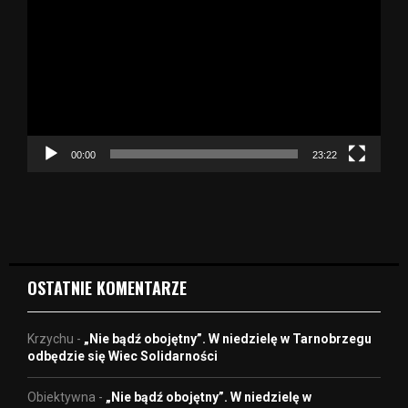
d
t
w
a
r
z
a
c
z
00:00
23:22
v
i
d
e
o
OSTATNIE KOMENTARZE
Krzychu
-
„Nie bądź obojętny”. W niedzielę w Tarnobrzegu
odbędzie się Wiec Solidarności
Obiektywna
-
„Nie bądź obojętny”. W niedzielę w