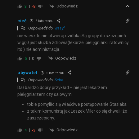
Odpowiedz
3
-8
cieć
5 lata temu
Odpowiedź do
wasyl
nie wiesz to nie otwieraj dzióbka Są grupy do szczepień
w gr,0 jest służba zdrowia(lekarze ,pielęgniarki. ratownicy
itd ) nie administracja.
Odpowiedz
5
0
obywatel
5 lata temu
Odpowiedź do
Seba
Dał bardzo dobry przykład – nie jest lekarzem.
pielęgniarzem czy salowym
tobie pomyliło się właściwe postępowanie Stasiaka
z takim komunistą jak Leszek Miler co się chwalił że
zaszczepiony.
Odpowiedz
4
-3