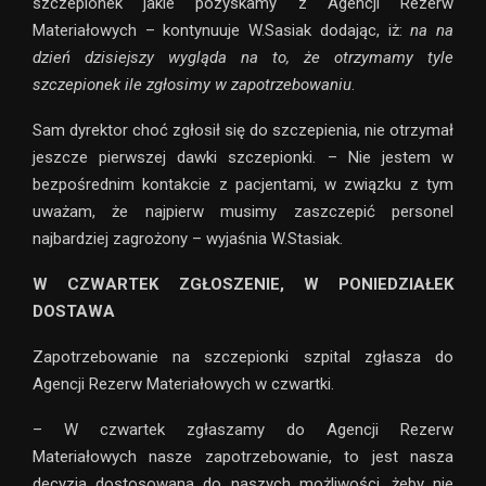
szczepionek jakie pozyskamy z Agencji Rezerw
Materiałowych – kontynuuje W.Sasiak dodając, iż:
na na
dzień dzisiejszy wygląda na to, że otrzymamy tyle
szczepionek ile zgłosimy w zapotrzebowaniu
.
Sam dyrektor choć zgłosił się do szczepienia, nie otrzymał
jeszcze pierwszej dawki szczepionki. – Nie jestem w
bezpośrednim kontakcie z pacjentami, w związku z tym
uważam, że najpierw musimy zaszczepić personel
najbardziej zagrożony – wyjaśnia W.Stasiak.
W CZWARTEK ZGŁOSZENIE, W PONIEDZIAŁEK
DOSTAWA
Zapotrzebowanie na szczepionki szpital zgłasza do
Agencji Rezerw Materiałowych w czwartki.
– W czwartek zgłaszamy do Agencji Rezerw
Materiałowych nasze zapotrzebowanie, to jest nasza
decyzja dostosowana do naszych możliwości, żeby nie