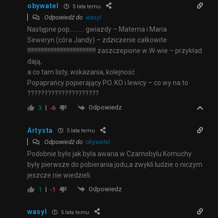
obywatel
5 lata temu
Odpowiedź do
wasyl
Następne pop………. gwiazdy – Materna i
Maria
Seweryn (córa Jandy) – zdziczenie całkowite
!!!!!!!!!!!!!!!!!!!!!!!!!!!!!!!!!!!!!!!!!!!!!!! zaszczepione w W-wie – przykład
dają,
a co tam listy, wskazania, kolejność .
Popaprańcy popierający PO. KO i lewicy – co wy na to
?????????????????????
Odpowiedz
3
-6
Artysta
5 lata temu
Odpowiedź do
obywatel
Podobnie było jak była awaria w Czarnobylu.Komuchy
były pierwsze do pobierania jodu,a zwykli ludzie o niczym
jeszcze nie wiedzieli.
Odpowiedz
1
-1
wasyl
5 lata temu