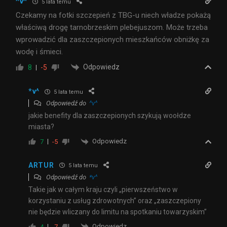
^v^
5 lata temu
Czekamy na fotki szczepień z TBG-u niech władze pokażą
właściwą drogę tarnobrzeskim plebejuszom. Może trzeba
wprowadzić dla zaszczepionych mieszkańców obniżkę za
wodę i śmieci.
Odpowiedz
8
-5
*v^
5 lata temu
Odpowiedź do
^v^
jakie benefity dla zaszczepionych szykują woołdze
miasta?
Odpowiedz
7
-5
ARTUR
5 lata temu
Odpowiedź do
*v^
Takie jak w całym kraju czyli „pierwszeństwo w
korzystaniu z usług zdrowotnych” oraz „zaszczepiony
nie będzie wliczany do limitu na spotkaniu towarzyskim”
Odpowiedz
4
-7