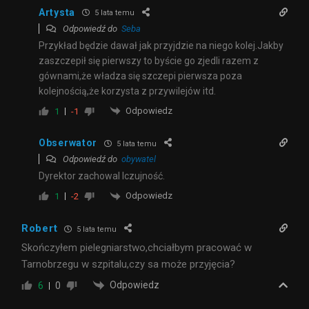
Artysta
5 lata temu
Odpowiedź do
Seba
Przykład będzie dawał jak przyjdzie na niego kolej.Jakby
zaszczepił się pierwszy to byście go zjedli razem z
gównami,że władza się szczepi pierwsza poza
kolejnością,że korzysta z przywilejów itd.
Odpowiedz
1
-1
Obserwator
5 lata temu
Odpowiedź do
obywatel
Dyrektor zachowal lczujność.
Odpowiedz
1
-2
Robert
5 lata temu
Skończyłem pielegniarstwo,chciałbym pracować w
Tarnobrzegu w szpitalu,czy sa może przyjęcia?
Odpowiedz
6
0