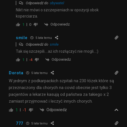
Odpowiedź do
obywatel
Nikt nie mówi o szczepieniach w opozycji obok
koperciarza.
Odpowiedz
1
0
smile
5 lata temu
Odpowiedź do
smile
Tak się szczepili….aż ich rozłączyć nie mogli…:)
Odpowiedz
1
-4
Dorota
5 lata temu
W jednym z podkarpackich szpitali na 230 łózek które są
przeznaczony dla chorych na covid obecnie jest tylko 3
pacjentów a lekarze kasują od państwa za takiego x 2
zamiast przyjmować i leczyć innych chorych.
Odpowiedz
1
-1
777
5 lata temu