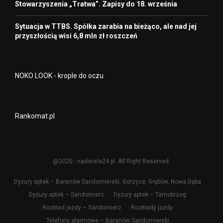
Stowarzyszenia „Tratwa”. Zapisy do 18. września
Sytuacja w TTBS. Spółka zarabia na bieżąco, ale nad jej
przyszłością wisi 6,8 mln zł roszczeń
NOKO LOOK - krople do oczu
Rankomat.pl
@2020 - nadwisla24.pl. All Right Reserved.
Dyżury aptek – Baranów Sandomierski, Gorzyce, Grębów, Nowa Dęba
Dyżury aptek – Sandomierz
Dyżury aptek – Tarnobrzeg
Rozkład jazdy – Sandomierz
Rozkłady jazdy
Telefony alarmowe – Baranów Sandomierski