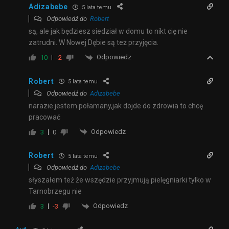
Adizabebe
5 lata temu
Odpowiedź do
Robert
są, ale jak będziesz siedział w domu to nikt cię nie
zatrudni. W Nowej Dębie są też przyjęcia.
Odpowiedz
10
-2
Robert
5 lata temu
Odpowiedź do
Adizabebe
narazie jestem połamany,jak dojde do zdrowia to chcę
pracować
Odpowiedz
3
0
Robert
5 lata temu
Odpowiedź do
Adizabebe
słyszałem też że wszędzie przyjmują pielęgniarki tylko w
Tarnobrzegu nie
Odpowiedz
3
-3