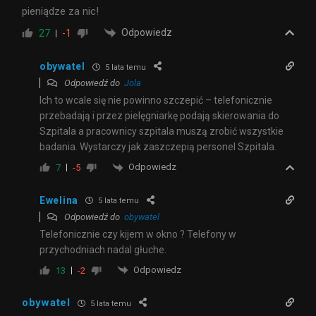
pieniądze za nic!
Odpowiedz
27
-1
obywatel
5 lata temu
Odpowiedź do
Jola
Ich to wcale się nie powinno szczepić – telefonicznie
przebadają i przez pielęgniarkę podają skierowania do
Szpitala a pracownicy szpitala muszą zrobić wszystkie
badania. Wystarczy jak zaszczepią personel Szpitala.
Odpowiedz
7
-5
Ewelina
5 lata temu
Odpowiedź do
obywatel
Telefonicznie czy kijem w okno ? Telefony w
przychodniach nadal głuche.
Odpowiedz
13
-2
obywatel
5 lata temu