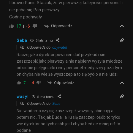
I brawo Panie Stasiak, że w pierwszej kolejności personel i
nie pcha się Pan pierwszy .
Godne pochwały.
Odpowiedz
17
-6
Seba
5 lata temu
Odpowiedź do
obywatel
Raczej jako dyrektor powinien dać przykład i sie
zaszczepić jako pierwszy a nie najpierw wysyła młodsze
od siebie pielęgniarki i inny personel medyczny poza tym
on chyba nie wie że wyszczepia to się bydło a nie ludzi.
Odpowiedz
7
-4
wasyl
5 lata temu
Odpowiedź do
Seba
Nie wiadomo czy się zaszczepił, wszyscy obiecują a
potem nic . Tak jak Duda , a ilu się zasczepi osób to tylko
wie dyrektor bo tych osób jest chyba bedzie mniej niż to
podane .