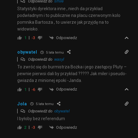
Odpowiedź do
smile
Statystyki dyrektora inne , niech da przykład
podwładnym i to publicznie na placu czerwonym kolo
pomnika Bartosza , to uwierze jak przyjdę na to
widowisko.
Odpowiedz
1
-3
obywatel
5 lata temu
Odpowiedź do
wasyl
To zwróć się do burmistrza Bożka i jego zastępcy Pluty –
pewnie pierwsi dali by przykład ????? Jak miler i pseudo-
gwiazda z minionej epoki -Janda.
Odpowiedz
1
-6
Jola
5 lata temu
Odpowiedź do
obywatel
I byłoby bez referendum
Odpowiedz
2
-3