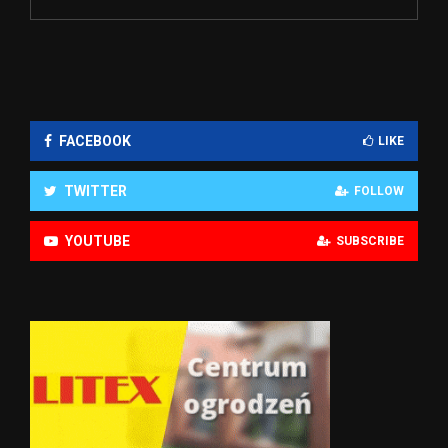
FACEBOOK
LIKE
TWITTER
FOLLOW
YOUTUBE
SUBSCRIBE