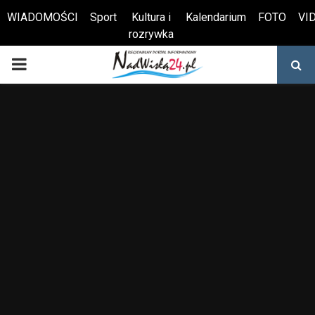
WIADOMOŚCI
Sport
Kultura i
Kalendarium
FOTO
VI
rozrywka
Otwórz pasek narzędzi
PRIMARY
MENU