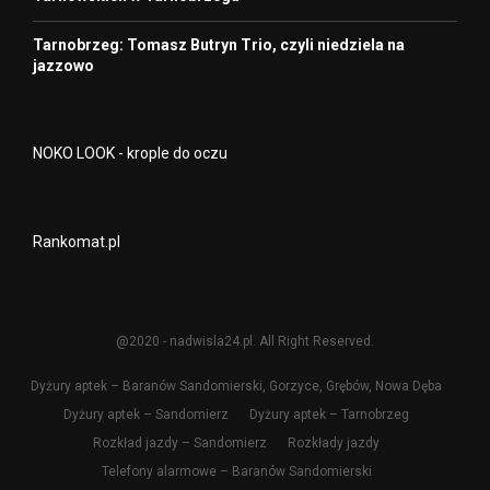
Tarnobrzeg: Tomasz Butryn Trio, czyli niedziela na
jazzowo
NOKO LOOK - krople do oczu
Rankomat.pl
@2020 - nadwisla24.pl. All Right Reserved.
Dyżury aptek – Baranów Sandomierski, Gorzyce, Grębów, Nowa Dęba
Dyżury aptek – Sandomierz
Dyżury aptek – Tarnobrzeg
Rozkład jazdy – Sandomierz
Rozkłady jazdy
Telefony alarmowe – Baranów Sandomierski