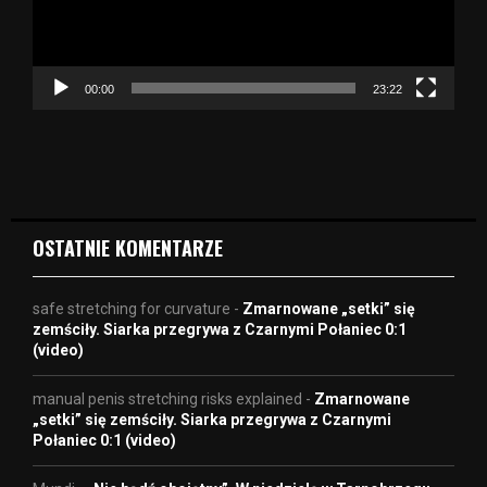
z
a
c
z
00:00
23:22
v
i
d
e
o
OSTATNIE KOMENTARZE
safe stretching for curvature
-
Zmarnowane „setki” się
zemściły. Siarka przegrywa z Czarnymi Połaniec 0:1
(video)
manual penis stretching risks explained
-
Zmarnowane
„setki” się zemściły. Siarka przegrywa z Czarnymi
Połaniec 0:1 (video)