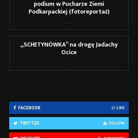
podium w Pucharze Ziemi
Podkarpackiej (fotoreportaż)
...
„SCHETYNÓWKA” na drogę Jadachy
Ocice
...
FACEBOOK
LIKE
TWITTER
FOLLOW