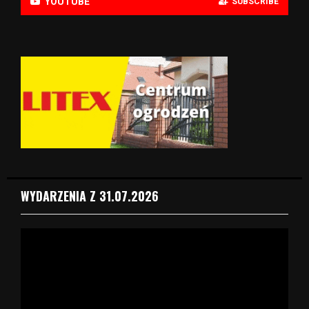
YOUTUBE
SUBSCRIBE
WYDARZENIA Z 31.07.2026
O
d
t
w
a
r