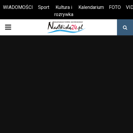
WIADOMOŚCI
Sport
Kultura i
Kalendarium
FOTO
VI
rozrywka
Otwórz pasek narzędzi
PRIMARY
MENU