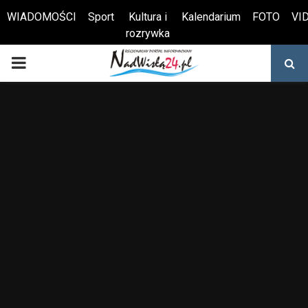
WIADOMOŚCI
Sport
Kultura i
Kalendarium
FOTO
VI
rozrywka
Otwórz pasek narzędzi
PRIMARY
MENU